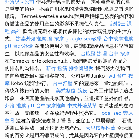
外資設立公司
作為美味氣味的愛好者，我知道香氣的質量
是重要的角色，不論是用水果的清爽蠟燭聞起來還是香味的
蠟燭。 Termeks-ertekelese.hu對用戶根據已發表的內容和
所描述產品的使用產生的影響不承擔任何責任。
記帳士 課
程 高雄
飲食補充劑不能取代多樣化的飲食或健康的生活方
式。
辦桌外燴推薦
腳 按摩
google seo教學
台中按摩推薦
ptt
台北外燴
在開始使用之前，建議閱讀產品信息並諮詢醫
生，以確保產品的安全性和效率。
台胞證 辦理
台中 按摩
在Termeks-ertekelese.hu上，我們將最受歡迎的產品之一
的排名列為排名。
新竹 撥筋
推拿師證照
我們努力使我們
的內容成為最可靠和客觀的。 公司經理Junko
rwd
台中 按
摩
Kobori經常旅行。
台中舒壓
它的靈感來自當地的風味，
傳統和旅行時的人們。
美式整復 筋膜
它為工作提供了這些
印象，並與其他產品共享其他產品，並選擇了意外的作品。
外燴 推薦 ptt
台中按摩推薦
中式外燴菜單
客戶建議您在浴
室裡放一支蠟燭，並在放鬆過程中照亮它。
local seo
豐原
整骨
這種芳香療法改善了睡眠，並促進了早晨覺醒。 石蠟
通常由油製成，因此也是天然產品。
大里按摩推薦
全球蠟
燭的百分比是用石蠟製成的，尤其是因為它的生產價格便宜