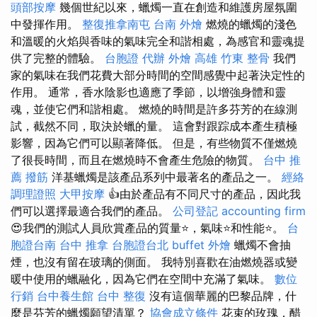
頭部按摩
幾個世紀以來，蠟燭一直在創造和維護房屋氛圍
中發揮作用。
整復推拿南屯
台南 外燴
燃燒的蠟燭的淺色
和溫暖的火焰與香味的氣味完全和諧相處，為感官和靈魂提
供了完整的體驗。
台胞證 代辦
外燴 高雄
竹東 整骨
我們
家的氣味在我們花費大部分時間的空間感覺中起著決定性的
作用。 通常，香水陰影也適應了季節，以增強身體和靈
魂，並使它們和諧相處。 燃燒的時間是許多芬芳的在線測
試，截然不同，取決於蠟的量。 這會對跟踪成本產生積極
影響，因為它們可以顯著降低。 但是，有些物質不僅燃燒
了很長時間，而且在燃燒時不會產生危險的物質。
台中 推
薦 撥筋
洋基蠟燭是該產品系列中最著名的產品之一。
經絡
調理證照
大甲按摩
👍由於產品有不同尺寸的產品，因此我
們可以選擇最適合我們的產品。
公司登記
accounting firm
😍我們的測試人員欣賞產品的質量⭐，氣味⭐和性能⭐。
台
胞證台南
台中 推拿
台胞證台北
buffet 外燴
蠟燭不會抽
煙，也沒有留在玻璃的側面。 我特別喜歡在油燃燒器或變
暖中使用的蠟融化，因為它們在空間中充滿了氣味。
數位
行銷
台中養生館
台中 整復
沒有這個華麗的巴黎品牌，什
麼是芬芳的蠟燭願望清單？
協會成立條件
花束的玫瑰，醋