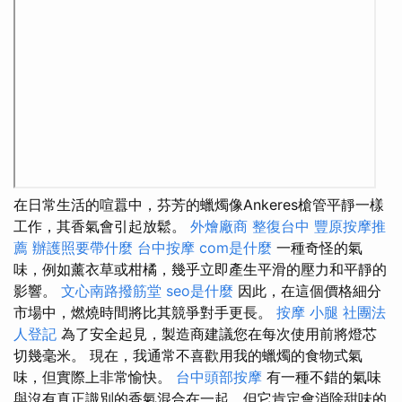
在日常生活的喧囂中，芬芳的蠟燭像Ankeres槍管平靜一樣
工作，其香氣會引起放鬆。
外燴廠商
整復台中
豐原按摩推
薦
辦護照要帶什麼
台中按摩
com是什麼
一種奇怪的氣
味，例如薰衣草或柑橘，幾乎立即產生平滑的壓力和平靜的
影響。
文心南路撥筋堂
seo是什麼
因此，在這個價格細分
市場中，燃燒時間將比其競爭對手更長。
按摩 小腿
社團法
人登記
為了安全起見，製造商建議您在每次使用前將燈芯
切幾毫米。 現在，我通常不喜歡用我的蠟燭的食物式氣
味，但實際上非常愉快。
台中頭部按摩
有一種不錯的氣味
與沒有真正識別的香氣混合在一起，但它肯定會消除甜味的