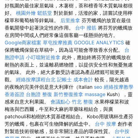
好氛圍的最佳家居氣味，木薯樹，茶和檀香等木質氣味都很
好。
桃園外燴
鬆筋堂
對於新鮮，活潑的家，請嘗試使用檸
檬草和葡萄柚等鋅氣味。
后里推拿
芬芳蠟燭的放置在最佳
香氣開發中起著決定性的作用。
台中 撥筋
將芬芳的蠟燭放
在房間中間或人們經常像這個客廳一樣懸掛的地方。
Google商家檔案
草屯按摩推薦
GOOGLE ANALYTICS
確
保將蠟燭保留在草稿中，因為這可能會導致香水分配。
台
胞證申請
小叮噹附近推拿
此外，應始終將芬芳的蠟燭放在
耐熱的表面上，並遠離易燃物體，以提供安全性和無憂無慮
的氣味。 此外，絕大多數受訪者認為產品標籤可能更美
觀。
經絡按摩課程台北
記帳士 成本會計
較長，陽光越過
的夜晚的完美伴侶是意大利庫什（Italian
seo
經絡按摩教學
香港簽證 台胞證
整復
新竹整復推拿
massage
Kush），靈
感來自意大利果園。
會議點心
竹北 整復
水果檸檬菜和波
梅洛與巴西爾，牛至和大麻的草藥味相結合，與廣
patchouli和柏樹的木質基礎相結合。 Kobo用玻璃杯生產芬
芳的蠟燭，包裹在可生物降解的紙盒中。
台中 按摩
創作者
對製造技術很敏感，並非常關注產品的環保性質。
台中按