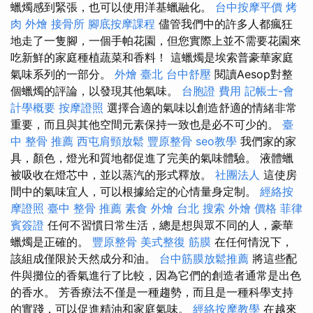
蠟燭感到緊張，也可以使用洋基蠟融化。
台中按摩平價
烤
肉 外燴
接骨所
腳底按摩課程
儘管我們中的許多人都瘋狂
地走了一隻腳，一個手帕花園，但您實際上並不需要花園來
吃新鮮的家庭種植蔬菜和香料！ 這蠟燭是埃索普豪華家庭
氣味系列的一部分。
外燴 臺北
台中舒壓
閱讀Aesop對整
個蠟燭的評論，以發現其他氣味。
台胞證 費用
記帳士-會
計學概要
按摩證照
選擇合適的氣味以創造舒適的情緒非常
重要，而且與其他空間元素保持一致也是必不可少的。
臺
中 整骨 推薦
西屯肩頸放鬆
豐原整骨
seo教學
我們家的家
具，顏色，燈光和質地都促進了完美的氣味體驗。 液體蠟
被吸收在燈芯中，並以蒸汽的形式釋放。
社團法人
這使房
間中的氣味宜人，可以根據給定的心情量身定制。
經絡按
摩證照
臺中 整骨 推薦
素食 外燴 台北
搜索
外燴 價格
菲律
賓簽證
任何不習慣日常生活，總是想與眾不同的人，豪華
蠟燭是正確的。
豐原整骨
美式整復 筋膜
在任何情況下，
該組成僅限於天然成分和油。
台中筋膜放鬆推薦
將這些配
件與攤位的香氣進行了比較，因為它們的創造者通常是出色
的香水。 芳香療法不僅是一種趨勢，而且是一種科學支持
的實踐，可以促進精油和家庭氣味。
經絡按摩教學
在越來