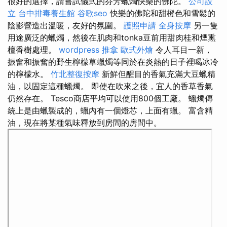
很好的選擇，請嘗試儀式的芬芳蠟燭快樂的佛陀。
公司設
立
台中排毒養生館
谷歌seo
快樂的佛陀和甜橙色和雪鬆的
陰影營造出溫暖，友好的氛圍。
護照申請
全身按摩
另一隻
用途廣泛的蠟燭，然後在肌肉和tonka豆前用甜肉桂和煙熏
檀香樹處理。
wordpress
推拿
歐式外燴
令人耳目一新，
振奮和振奮的野生檸檬草蠟燭等同於在炎熱的日子裡喝冰冷
的檸檬水。
竹北整復按摩
新鮮但醒目的香氣充滿大豆蠟精
油，以固定這種蠟燭。 即使在吹來之後，宜人的香草香氣
仍然存在。 Tesco商店平均可以使用800個工廠。 蠟燭傳
統上是由蠟製成的，蠟內有一個燈芯，上面有蠟。 富含精
油，現在將某種氣味釋放到房間的房間中。