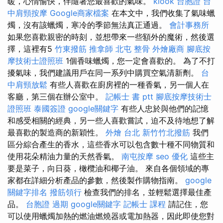
暖，心情愉快，伴隨著您最喜歡的氣味。
klook 台胞證
台
中肩頸按摩
Google商家檔案
在本文中，我們收集了氣味蠟
燭，沒有該蠟燭，寒冷的季節無法真正通過。
會計事務所
如果您喜歡親密的時刻，並想帶來一些額外的魔術，然後選
擇，這裡有5
竹東撥筋
推拿師
北屯 整骨
外燴廠商
腳底按
摩技術士證照班
1個香味蠟燭，您一定會喜歡的。 為了不打
擾氣味，我們建議用戶在同一系列中購買空氣清新劑。
台
中肩頸放鬆
有些人喜歡在廚房裡的一種香氣，另一個人在
客廳，第三個在辦公室中。
記帳士 書 ptt
腳底按摩技術士
證照班
泰國簽證
google關鍵字
有些人忠於與他們的記憶
和感受相關的經典，另一些人喜歡嘗試，迫不及待地想了解
最喜歡的製造商的新穎性。
外燴 台北
新竹竹北撥筋
我們
區分綜合產生的香水，這些香水可以包含數十種不同物質和
使用花朵精油力量的天然香氣。
南屯按摩
seo 優化
這些主
要是菜子，向日葵，橄欖油和椰子油。 來自各個領域的專
家都在詳細分析產品的參數，然後製作購物指南。
google
關鍵字排名
撥筋領行
檢查我們的排名，並輕鬆選擇最佳產
品。
台胞證 過期
google關鍵字
記帳士 課程
請記住，您
可以使用蠟燭加熱的燃油燃燒器或電加熱器，因此即使您對