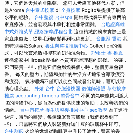
時，它們是天然的壯陽藥。 您可以考慮其他替代方案，但
是Aroma
台中泰式按摩
di
全身按摩
Rogito集提供了最高
水平的經驗。
台中整復
台中spa
開始尋找幾乎所有東西的
家庭療法，並會發現與小蘇打相撞非常困難。
台胞證高雄
中式外燴菜單
經絡按摩課程台北
這種精緻的粉末實際上是
家庭康復廠，從刷毛到頭髮再到地毯更新。
台胞證 香港
我
們特別喜歡Sakura
養生與整復推廣中心
Collection的儀
式，可以欣賞米飯和櫻花的奶油混合物。
記帳士 書 推薦
遵循您家中Hirosak櫻桃的本質可能是理想的選擇。 的確，
它們要貴一些，但是它們會燃燒幾個小時，整個房屋會很
香。 每天的壓力，期望和匆忙的生活方式通常會導致疲勞
和疲勞。 氣味蠟燭不僅可以使空間散發出氣味，還可以幫
助心理茶點。
外燴 台中
台胞證桃園
復健師證照
草屯按摩
推薦
accounting firmcpa
整骨台中
不同的氣味能夠刺激大
腦的情緒中心，從而為他們提供快速的幫助，以改善我們的
情緒。
台中市按摩
養生與整復推廣中心
seo教學
為了進行
快速，時尚的轉變，每個流氓誓言蠟燭（我們都得到了一
些），只需將它們放入裝滿新鮮咖啡豆的玻璃杯中即可。
台中刮痧
火焰的燃燒從咖啡豆中升起了油性，豐富的香