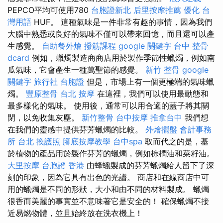
PEPCO平均可使用780
台胞證新北
后里按摩推薦
優化 台
灣用語
HUF。 這種氣味是一件非常有趣的事情，因為我們
大腦中熟悉或良好的氣味不僅可以帶來回憶，而且還可以產
生感覺。
自助餐外燴
撥筋課程
google 關鍵字
台中 整骨
dcard
例如，蠟燭製造商商店用於製作季節性蠟燭，例如南
瓜氣味，它會產生一種萬聖節的感覺。
新竹 整骨
google
關鍵字
旅行社 台胞證
但是，市場上有一個更極端的氣味蠟
燭。
豐原整骨
台北 按摩
在這裡，我們可以使用最動態和
最多樣化的氣味。 使用後，通常可以用合適的蓋子將其關
閉，以免收集灰塵。
新竹整骨
台中按摩
推拿台中
我們想
在我們的靈感中提供芬芳蠟燭的比較。
外燴擺盤
會計事務
所 台北
換護照
腳底按摩教學
台中spa
取而代之的是，基
於植物的產品用於製作芬芳的蠟燭，例如棕櫚油和菜籽油。
大里按摩
台胞證 香港
由蜂蠟製成的芬芳蠟燭給人留下了深
刻的印象，因為它具有出色的光譜。 商店和在線商店中可
用的蠟燭是不同的形狀，大小和由不同的材料製成。 蠟燭
很香而美麗的事實並不意味著它是安全的！ 確保蠟燭不接
近易燃物體，並且始終放在洗衣機上！