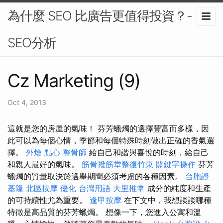
為什麼 SEO 比廣告更值得投資？-
SEO分析
Cz Marketing (9)
Oct 4, 2013
這就是您的房屋的氣味！ 芬芳蠟燭的選擇豐富而多樣，因
此可以為每個心情，季節和每個特殊時刻做出正確的香氣選
擇。
外燴 點心
整骨師
給自己和諧與喜悅的時刻，給自己
和親人最好的氣味。
筋骨撥筋堂整復竹東
關鍵字操作
芬芳
蠟燭的質量取決於選舉期間必須考慮的各種因素。
台胞證
基隆
北區按摩
優化 台灣用語
大里推拿
成分的純度和生產
的可持續性尤為重要。
逢甲按摩
在下文中，我想談談哪種
特徵是高品質的芬芳蠟燭。 想像一下，您進入公寓和溫