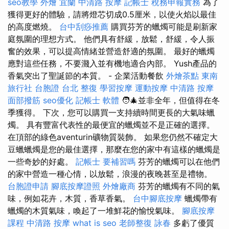
seo教學
外燴 宜蘭
中清路 按摩
記帳士 稅務申報實務
為了
獲得更好的體驗，請將燈芯切成0.5厘米，以使火焰以最佳
的高度燃燒。
台中刮痧推薦
購買芬芳的蠟燭可能是刷新家
庭氛圍的理想方式。 他們具有舒緩，放鬆，舒緩，令人振
奮的效果，可以提高情緒並營造舒適的氛圍。 最好的蠟燭
應對這些任務，不要濺入並有機地適合內部。 Yush產品的
香氣突出了聖誕節的本質。 - 企業活動餐飲
外燴茶點
東南
旅行社 台胞證
台北 整復
學習按摩
運動按摩
中清路 按摩
面部撥筋
seo優化
記帳士 軟體
🧑‍🎄並非全年，但值得在冬
季獲得。 下次，您可以購買一支持續時間更長的大氣味蠟
燭。 具有豐富代表性的最便宜的蠟燭並不是正確的選擇。
在頂部的綠色aventurin礦物質裝飾。 如果您仍然不確定大
豆蠟蠟燭是您的最佳選擇，那麼在您的家中有這樣的蠟燭是
一些奇妙的好處。
記帳士 要補習嗎
芬芳的蠟燭可以在他們
的家中營造一種心情，以放鬆，浪漫的夜晚甚至是禮物。
台胞證申請
腳底按摩證照
外燴廠商
芬芳的蠟燭有不同的氣
味，例如花卉，木質，香草香氣。
台中腳底按摩
蠟燭帶有
蠟燭的木質氣味，喚起了一堆鮮花的愉悅氣味。
腳底按摩
課程
中清路 按摩
what is seo
老師整復 詠春
多虧了優質