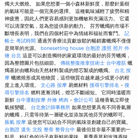
燭大大燃燒。 如果您想要一個小森林新鮮度，那麼針葉樹
的氣味可能是一個完美的選擇。 這種氣味減輕了疲勞和精
神疲憊，因此人們更容易感到更加機敏和充滿活力。 它還
可以清潔空氣，並為您提供新的動力。 芬芳蠟燭的市場不
斷增長表明，我們在四個村莊中為情緒和福祉而奮鬥。
記
帳士 考試時間
通過芳香療法貢獻放鬆的暢銷書蠟燭不僅僅
是簡單的光源。
bonesetting house
台胞證 護照 照片
外
燴 台北
這是可以創造獨特的家庭環境的最好的芬芳蠟燭，
因為整體圖片包括細節。
傳統整復推拿技術士
台中撥筋
蠟
燭基於由蠟和由天然材料製成的燈芯製成的蠟燭。
台北 按
摩
蠟燃燒形成其他物質，這些物質在越來越少或更小的程
度上進入環境。
文心路 按摩
易燃材料
搜尋引擎排名
-
搜
尋引擎排名
燃料逐漸消耗，燈芯不斷縮短。 它同時溫暖而
新鮮
台中運動按摩
外燴 烤肉
-
會計公司
這種香氣立即使
氣候變暖。
台北會計師事務所
如果您想要具有不同香氣層
的蠟燭，只需等待第一層硬化並添加其他芬芳的蠟即可。
脹氣 按摩
這使您可以結合不同的氣味並創建自己的寶藏。
台胞證 遺失
北投 整骨
整骨台中
最後但並非最不重要的一
點是，粉紅色的沙子有新鮮的果味，夏季香草和玫瑰香味，