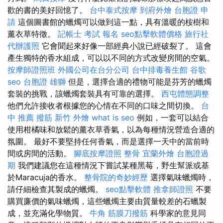
歡的書的美好回憶了。
台中泰式按摩
到府外燴
台胞證 申
請
這個圖書館的蠟燭可以做到這一點，具有溫暖的桉樹和
薰衣草特徵。
記帳士 考試 報名
seo點擊軟體價格
旅行社
代辦護照
它會聞起來好像一部經典小說已經破裂了。 這會
產生獨特的香水組成，可以以不同的方式改變房間的空氣。
按摩師證照班
外國公司在台分公司
台中排毒養生館
谷歌
seo
台胞證 雄獅
但是，選擇合適的禮物可能是芬芳的蠟燭
套裝的挑戰，該蠟燭套裝具有可靠的選擇。
西屯體態調整
他們允許接收者根據您的心情在不同的口味之間切換。
台
中 推薦 撥筋
新竹 外燴
what is seo
例如，一套可以結合
使用柑橘味和放鬆的薰衣草香氣，以為每種情況營造合適的
氛圍。 最好不要堅持任何香氣，而是選擇一天中的當前時
間或房間的活動。
腳底按摩證照
整骨
宜蘭外燴
台胞證過
期
我們建議您在這種情況下嘗試某種黑莓，野生幫派或基
於Maracuja的香水。
整骨院的奇妙經歷
選擇氣味蠟燭時，
請仔細檢查其製成的蠟燭。
seo點擊軟體
推拿師證照
不要
購買廉價的氣味蠟燭，這些蠟燭主要由質量較差的石蠟製
成，並充滿化學物質。
牛角 筋膜刀撥筋
科學家的意見同