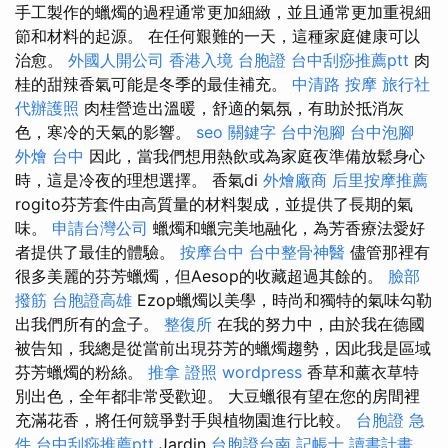
手工製作的蠟燭的過程通常更加細緻，並且通常更加重視細
節和材料的起源。 在任何艱難的一天，這種家庭健康可以
治愈。
外國人開公司
香港入境 台胞證
台中刮痧推薦ptt
肉
桂的甜辣香氣可能是冬季的最佳補充。
中清路 按摩
旅行社
代辦護照
肉桂營造出溫暖，舒適的氣氛，有助於抵消灰
色，寒冷的天氣的影響。
seo 關鍵字
台中泡腳
台中泡腳
外燴 台中
因此，當我們想用熱飲或為家庭夜準備放鬆身心
時，這是冷夜的理想選擇。 香氣di
外燴廠商
后里按摩推薦
rogito芬芳套件由高質量的材料製成，並提供了長期的氣
味。
申請台灣公司
蠟燭和蠟完美地融化，為芳香療法愛好
者提供了最佳的體驗。
按摩台中
台中整骨神醫
儘管那裡有
很多美麗的芬芳蠟燭，但Aesop的收藏超過其餘的。
臉部
撥筋
台胞證高雄
Ezop蠟燭以美學，時尚和獨特的氣味勾勒
出我們所有的盒子。
整復所
在我的努力中，由於我在德國
被告知，我總是從當前出現芬芳的蠟燭趨勢，因此我是區域
芬芳蠟燭的粉絲。
推拿 證照
wordpress
香草和薰衣草特
別出色，全年都非常受歡迎。 大豆蠟很有望在您的房間裡
充滿花香，將任何競爭對手與植物園進行比較。
台胞證 急
件
台中刮痧推薦ptt
Jardin
台胞證台南
記帳士 讀書計畫