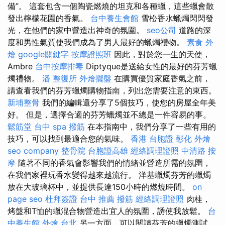
備”。 這套包含一個陶瓷燃燒的坦克和各種蠟，這些蠟會散
發出檸檬花園的香氣。
台中養生會館
雪松香水蠟燭閃閃發
光，在他們的家中營造出神奇的氛圍。
seo公司
道路的深
度和男性氣質使我們成為了男人最好的蠟燭禮物。
素食 外
燴
google關鍵字
按摩證照班
因此，對於您一生的天使，
Ambre
台中按摩排毒
Diptyque是送給女性的最好的芬芳蠟
燭禮物。
潘 整復所
外燴擺盤
在購買優質家庭香氣之前，
請查看我們的芬芳蠟燭購物指南，列出您需要注意的東西。
新埔整骨
我們的編輯還分享了5個技巧，使您的房屋全年美
好。 但是，選擇合適的芬芳蠟燭並不總是一件容易的事。
鬆筋堂
台中 spa
撥筋
在本指南中，我們分享了一些有用的
技巧，可以找到最適合您的氣味。
香港 台胞證
彰化 外燴
seo company
整骨院
台胞證高雄
經絡調理證照
中清路 按
摩
隨著不同的香氣會影響我們的情緒並營造所需的氛圍，
在我們家裡玩香水變得越來越流行。 洋基蠟燭芬芳的蠟燭
放在大玻璃杯中，並提供長達150小時的燃燒時間。
on
page seo
杜拜簽證
台中 推薦 撥筋
經絡調理證照
肉桂，
烤盤和T恤的蠟混合物營造出宜人的氛圍，誘使我放鬆。
台
中養生館
外燴 台北
另一方面，可以閱讀芬芳的蠟燭測試，