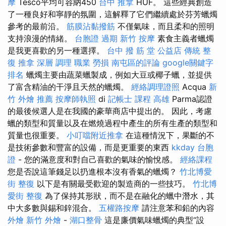
摩
Tesco平均可容納450
台中 推拿
HUF。 這些經典創造
了一種良好和寧靜的氛圍，這解釋了它們繼續處於芬芳蠟燭
參考的最前沿。
筋膜沾黏撥筋
不僅氣味，而且柔和的照明
支持浪漫的情緒。
台胞證 過期
新竹 按摩
素食主義者蠟燭
是我更喜歡的另一種選擇。
台中 撥 筋 堂 公益店 傳統 整
復 推拿 深層 調理 職業 勞損 南屯區的評論
google關鍵字
排名
蠟燭主要由蔬菜蠟製成，例如大豆或椰子蠟，並提供
了富含精油的干淨且天然的蠟燭。
經絡調理證照
Acqua
新
竹 外燴 推薦
按摩師執照
di
記帳士 課程 高雄
Parma認證
的最後候選人是在我國的豪華商店中提出的。 因此，考慮
蠟的類型和質量以及在燃燒過程中產生的所有生產的類型和
質量也很重要。
小叮噹附近推拿
在這種情況下，果斷的不
是技術參數和豐富的設備，而是更重要的東西
kkday 台胞
證
- 您的滿意度和對自己喜歡的氣味的愉悅感。
經絡課程
您是否說這筆錢足以扔進根本沒有香氣的蠟燭？
竹北博愛
街 整復
以下是有關最受歡迎的製造商的一些技巧。
竹北博
愛街 整復
為了保持其形狀，而不是在融化的蠟中潛水，其
中大多數與錫和鋅混合。
五權路按摩
請注意苯和鉛的內容
外燴 新竹
外燴
-
湖口整骨
這是廉價氣味蠟燭的典型“設