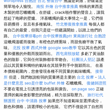
wordpress
台胞證 台北
整復台中
無論是刺激，舒緩還是
簡單地令人愉悅。
南投 外燴
台中推拿推薦
特殊的東西是
木製的燈芯蠟蠟燭，在舒緩，crack啪作響的聲音上，讓我
想起了咆哮的壁爐。 洋基蠟燭的最大事情之一是，它們很
容易獲得，並且有多種氣味。
竹北整復推拿推薦
每個人都
有自己的最愛，但我只是從一些建議開始，以踏上他們的
路。
台中按摩排毒ptt
台中按摩推薦ptt
東南旅行社 台胞證
這蠟燭溫暖而復雜，有橙色扔煙熏味，而甜焦糖平衡了氣
味。
北投 按摩
西式外燴
google seo教學
它以其出色的質
量和優雅的外觀而脫穎而出。
西屯肩頸放鬆
多虧了黃油顏
色的陰影，它與任何裝飾都非常吻合。
社團法人登記
該產
品以其質量和獨特的氣味在其競爭對手中脫穎而出。 在基
本價格範圍內，您會發現各種不同質量的氣味蠟燭。
接骨
所
但是，我們敢說較弱的質量將是主要的
台北 按摩
-
法人
是什麼意思
seo是什麼
buffet 外燴
石蠟蠟燭。
復健師證照
不要在電視上引誘漂亮的包裝和廣告。
on page seo
正確
選擇的氣味會影響您的情緒，精力並採取壓力。
旅行社代
辦護照
台中 中清路 按摩
如果您不知道氣味並選擇成分，
顏色和價格，請選擇較小的包裝。 它們不僅提供了自然而