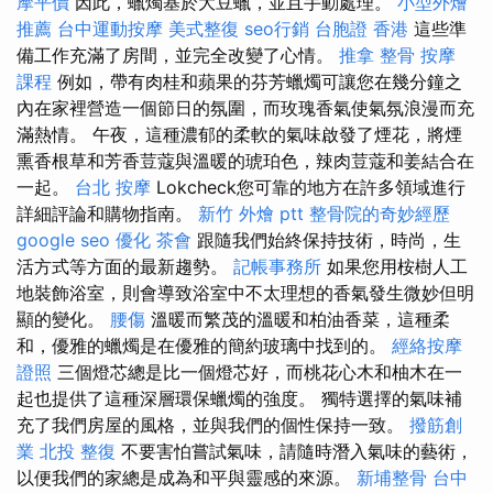
摩平價
因此，蠟燭基於大豆蠟，並且手動處理。
小型外燴
推薦
台中運動按摩
美式整復
seo行銷
台胞證 香港
這些準
備工作充滿了房間，並完全改變了心情。
推拿 整骨
按摩
課程
例如，帶有肉桂和蘋果的芬芳蠟燭可讓您在幾分鐘之
內在家裡營造一個節日的氛圍，而玫瑰香氣使氣氛浪漫而充
滿熱情。 午夜，這種濃郁的柔軟的氣味啟發了煙花，將煙
熏香根草和芳香荳蔻與溫暖的琥珀色，辣肉荳蔻和姜結合在
一起。
台北 按摩
Lokcheck您可靠的地方在許多領域進行
詳細評論和購物指南。
新竹 外燴 ptt
整骨院的奇妙經歷
google seo
優化
茶會
跟隨我們始終保持技術，時尚，生
活方式等方面的最新趨勢。
記帳事務所
如果您用桉樹人工
地裝飾浴室，則會導致浴室中不太理想的香氣發生微妙但明
顯的變化。
腰傷
溫暖而繁茂的溫暖和柏油香菜，這種柔
和，優雅的蠟燭是在優雅的簡約玻璃中找到的。
經絡按摩
證照
三個燈芯總是比一個燈芯好，而桃花心木和柚木在一
起也提供了這種深層環保蠟燭的強度。 獨特選擇的氣味補
充了我們房屋的風格，並與我們的個性保持一致。
撥筋創
業
北投 整復
不要害怕嘗試氣味，請隨時潛入氣味的藝術，
以便我們的家總是成為和平與靈感的來源。
新埔整骨
台中