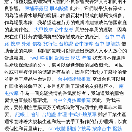
意，這種類型的蠟燭對人體的不良影響與香煙具有相同的不
良影響。
柬埔寨簽證
肌肉酸痛
此外，它們幾乎沒有節省，
因為這些香水蠟燭的磨損比由優質材料製成的蠟燭快得多。
作為場景專家，我希望這種芬芳的蠟燭將繼續成為德國家庭
的忠實伴侶。
大甲按摩
台中整脊
我想分享我的經驗，因為
您在使用芬芳的蠟燭將您的家變成綠洲的綠洲。
台中 中清
路 按摩
外燴 價格
旅行社 台胞證
台中按摩
台中 抓龍筋
借
助合適的氣味，房間的氣味可以營造出既誘人又令人放心的
舒適氛圍。
rwd
整復師
記帳士 稅法 準備
我支持不僅選擇
生產環保蠟燭的公司，還可以促進創新的回收概念。 可回
收或可重複使用的儲罐是有益的，因為它們減少了廢物的量
並延長了產品生命週期。
台中國術館推薦
空燭台也可以用
作回收的裝飾容器，並且也強調了環保的友好型容器。
南
屯按摩
作為一個充滿激情的香氣愛好者，我知道我的購物
習慣會直接影響環境。
台中全身按摩推薦
因此，對我來
說，要特別注意購買芬芳蠟燭時對可持續性的尊重非常重
要。
記帳士 會計
台胞證 辦理
中式外燴菜單
雖然工業生產
通常意味著大規模生產和統一的手工製作的芬芳蠟燭，以實
現個性和質量執行。
seo軟體
關鍵字搜尋
按摩台中
撥筋