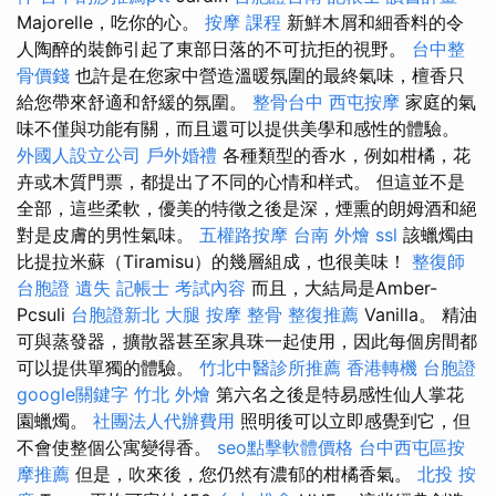
Majorelle，吃你的心。
按摩 課程
新鮮木屑和細香料的令
人陶醉的裝飾引起了東部日落的不可抗拒的視野。
台中整
骨價錢
也許是在您家中營造溫暖氛圍的最終氣味，檀香只
給您帶來舒適和舒緩的氛圍。
整骨台中
西屯按摩
家庭的氣
味不僅與功能有關，而且還可以提供美學和感性的體驗。
外國人設立公司
戶外婚禮
各種類型的香水，例如柑橘，花
卉或木質門票，都提出了不同的心情和样式。 但這並不是
全部，這些柔軟，優美的特徵之後是深，煙熏的朗姆酒和絕
對是皮膚的男性氣味。
五權路按摩
台南 外燴
ssl
該蠟燭由
比提拉米蘇（Tiramisu）的幾層組成，也很美味！
整復師
台胞證 遺失
記帳士 考試內容
而且，大結局是Amber-
Pcsuli
台胞證新北
大腿 按摩
整骨
整復推薦
Vanilla。 精油
可與蒸發器，擴散器甚至家具珠一起使用，因此每個房間都
可以提供單獨的體驗。
竹北中醫診所推薦
香港轉機 台胞證
google關鍵字
竹北 外燴
第六名之後是特易感性仙人掌花
園蠟燭。
社團法人代辦費用
照明後可以立即感覺到它，但
不會使整個公寓變得香。
seo點擊軟體價格
台中西屯區按
摩推薦
但是，吹來後，您仍然有濃郁的柑橘香氣。
北投 按