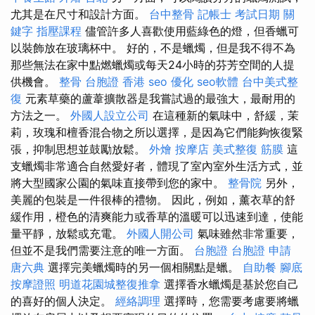
尤其是在尺寸和設計方面。
台中整骨
記帳士 考試日期
關
鍵字
指壓課程
儘管許多人喜歡使用藍綠色的燈，但香蠟可
以裝飾放在玻璃杯中。 好的，不是蠟燭，但是我不得不為
那些無法在家中點燃蠟燭或每天24小時的芬芳空間的人提
供機會。
整骨
台胞證 香港
seo 優化
seo軟體
台中美式整
復
元素草藥的蘆葦擴散器是我嘗試過的最強大，最耐用的
方法之一。
外國人設立公司
在這種新的氣味中，舒緩，茉
莉，玫瑰和檀香混合物之所以選擇，是因為它們能夠恢復緊
張，抑制思想並鼓勵放鬆。
外燴
按摩店
美式整復 筋膜
這
支蠟燭非常適合自然愛好者，體現了室內室外生活方式，並
將大型國家公園的氣味直接帶到您的家中。
整骨院
另外，
美麗的包裝是一件很棒的禮物。 因此，例如，薰衣草的舒
緩作用，橙色的清爽能力或香草的溫暖可以迅速到達，使能
量平靜，放鬆或充電。
外國人開公司
氣味雖然非常重要，
但並不是我們需要注意的唯一方面。
台胞證
台胞證 申請
唐六典
選擇完美蠟燭時的另一個相關點是蠟。
自助餐
腳底
按摩證照
明道花園城整復推拿
選擇香水蠟燭是基於您自己
的喜好的個人決定。
經絡調理
選擇時，您需要考慮要將蠟