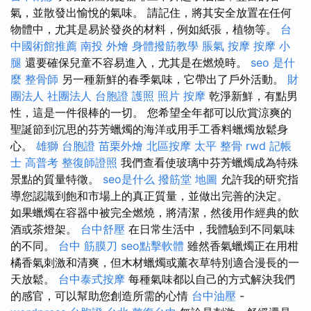
氣，並散發出愉悅的氣味。 請記住，將其安全放置在任何
物體中，尤其是易於發炎的材料，例如紙張，植物等。
台
中國術館推薦
南投 外燴
身體撥筋教學
脹氣 按摩
按摩 小
腿
還要確保兒童不容易進入，尤其是在燃燒時。
seo 是什
麼
整骨師
另一種新鮮的春季氣味，它帶出了戶外活動。
財
團法人 社團法人
台胞證 護照 照片
按摩
乾淨新鮮，有點男
性，這是一件很棒的一切。 您希望全年都可以欣賞涼爽的
聖誕節到沉思的芬芳蠟燭的海洋或用手工香料蠟燭放鬆身
心。
雄獅 台胞證
苗栗外燴
北區按摩
太平 整骨
rwd
記帳
士 高普考
整復師證照
我們查看使玻璃中芬芳蠟燭成為特殊
景點的質量特徵。
seo是什么
撥筋堂 地圖
允許我的研究指
導您認識到飽和市場上的真正質量，並做出完善的決定。
如果蠟燭在容器中被完全燃燒，將清潔，然後用作經典的飲
酒或茶燈架。
台中舒壓
在日常生活中，我體驗到不同氣味
的不同。
台中 筋膜刀
seo點擊軟體
雖然香氣蠟燭正在用柑
橘香氣刺激和清爽，但木材蠟燭或薰衣草特別適合漫長的一
天放鬆。
台中泰式按摩
每種氣味都以自己的方式解決我們
的感官，可以幫助您創造所需的心情
台中油壓
-