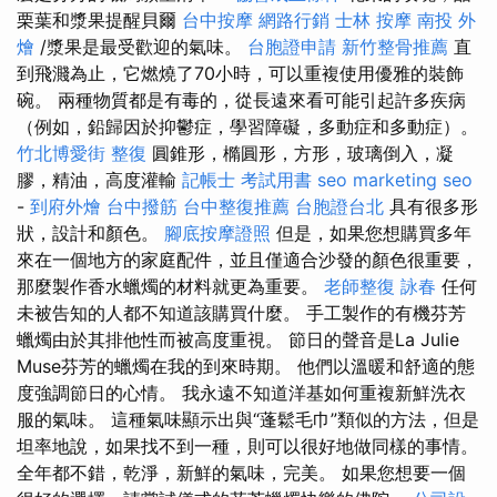
栗葉和漿果提醒貝爾
台中按摩
網路行銷
士林 按摩
南投 外
燴
/漿果是最受歡迎的氣味。
台胞證申請
新竹整骨推薦
直
到飛濺為止，它燃燒了70小時，可以重複使用優雅的裝飾
碗。 兩種物質都是有毒的，從長遠來看可能引起許多疾病
（例如，鉛歸因於抑鬱症，學習障礙，多動症和多動症）。
竹北博愛街 整復
圓錐形，橢圓形，方形，玻璃倒入，凝
膠，精油，高度灌輸
記帳士 考試用書
seo marketing
seo
-
到府外燴
台中撥筋
台中整復推薦
台胞證台北
具有很多形
狀，設計和顏色。
腳底按摩證照
但是，如果您想購買多年
來在一個地方的家庭配件，並且僅適合沙發的顏色很重要，
那麼製作香水蠟燭的材料就更為重要。
老師整復 詠春
任何
未被告知的人都不知道該購買什麼。 手工製作的有機芬芳
蠟燭由於其排他性而被高度重視。 節日的聲音是La Julie
Muse芬芳的蠟燭在我的到來時期。 他們以溫暖和舒適的態
度強調節日的心情。 我永遠不知道洋基如何重複新鮮洗衣
服的氣味。 這種氣味顯示出與“蓬鬆毛巾”類似的方法，但是
坦率地說，如果找不到一種，則可以很好地做同樣的事情。
全年都不錯，乾淨，新鮮的氣味，完美。 如果您想要一個