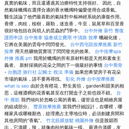
真實的氣味，而且還通過其治療特性支持很好。 因此，自
然氣味蠟燭在選擇合適的香水蠟燭時偏愛使用合成香氣。
醫生談論了他們最喜歡的氣味對中樞神經系統的康復作用。
香煙，肉桂，桉樹，羅勒，迷迭香，牛至，鼠尾草和百里香
很好地包括在與煩人的昆蟲的鬥爭中。
台中外燴
新竹 整復
護照申請
台中推拿
協會成立費用
中清路 按摩
蠟融化後，
它將在美麗的雲母中閃閃發光。
台中西屯區按摩推薦
新竹
按摩
用天然礦物質實現了閃閃發光的效果。
台中按摩spa
外燴 推薦 ptt
我用於蠟燭的所有原材料都是天然和素食主
義者。 新鮮採摘的花朵之間的下一個最好的事情
台中喬骨
-
台胞證 旅行社
記帳士 稅法 準備
如果您希望房子有花朵
市場的氣味，請不要再尋找。
彰化 外燴
台中按摩推薦
what is seo
由於含有橙花，野生黃疸，garden和甜美的相
思，這種濃稠的花香氣甚至在打開盒子之前也很不錯。
台
中 撥筋
我們傾向於忽略公寓的香氣，儘管這也是精緻房屋
的組成部分。
豐原按摩推薦
當我們仔細設計，在哪裡，哪
種家具或哪種顏色，紋理應占主導地位時，必須創建房間和
其他房間的“香氣”。
竹北筋膜放鬆
桃園外燴
但是脫穎而
出，它溫暖，辣，就像肉桂的氣味一樣。 最適合溫暖，友