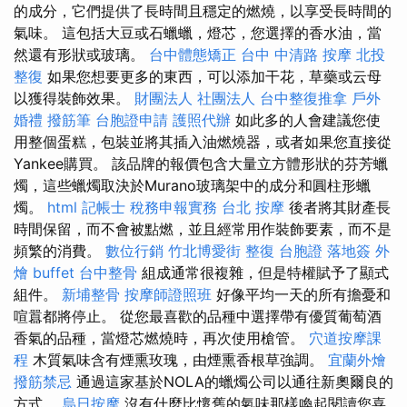
的成分，它們提供了長時間且穩定的燃燒，以享受長時間的
氣味。 這包括大豆或石蠟蠟，燈芯，您選擇的香水油，當
然還有形狀或玻璃。
台中體態矯正
台中 中清路 按摩
北投
整復
如果您想要更多的東西，可以添加干花，草藥或云母
以獲得裝飾效果。
財團法人 社團法人
台中整復推拿
戶外
婚禮
撥筋筆
台胞證申請
護照代辦
如此多的人會建議您使
用整個蛋糕，包裝並將其插入油燃燒器，或者如果您直接從
Yankee購買。 該品牌的報價包含大量立方體形狀的芬芳蠟
燭，這些蠟燭取決於Murano玻璃架中的成分和圓柱形蠟
燭。
html
記帳士 稅務申報實務
台北 按摩
後者將其財產長
時間保留，而不會被點燃，並且經常用作裝飾要素，而不是
頻繁的消費。
數位行銷
竹北博愛街 整復
台胞證 落地簽
外
燴 buffet
台中整骨
組成通常很複雜，但是特權賦予了顯式
組件。
新埔整骨
按摩師證照班
好像平均一天的所有擔憂和
喧囂都將停止。 從您最喜歡的品種中選擇帶有優質葡萄酒
香氣的品種，當燈芯燃燒時，再次使用槍管。
穴道按摩課
程
木質氣味含有煙熏玫瑰，由煙熏香根草強調。
宜蘭外燴
撥筋禁忌
通過這家基於NOLA的蠟燭公司以通往新奧爾良的
方式。
烏日按摩
沒有什麼比懷舊的氣味那樣喚起閱讀您喜