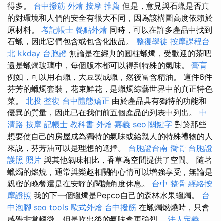
得多。
台中撥筋
外燴
按摩 推薦
但是，意見與石蠟是否真
的對環境和人們的安全有很大不同，因為該構圖高度依賴於
原材料。
考記帳士
餐點外燴
同時，可以在許多產品中找到
石蠟，因此它們包含或包含化妝品。
整復學徒
按摩課程台
北
kkday 台胞證
無論是在經典的圓柱蠟燭，受歡迎的茶吧
還是蠟燭玻璃中，每個版本都可以得到特殊的氣味。
膏肓
例如，可以用石蠟，大豆製成蠟，然後富含精油。 這件6件
芬芳的蠟燭套裝，花束鮮花，是蠟燭綜藝世界中的真正特色
菜。
北投 整復
台中體態矯正
由於產品具有獨特的功能和
優異的質量，因此已在我們前五個產品的列表中列出。
中
清路 按摩
記帳士 教科書
外燴 嘉義
seo 關鍵字
對於那些
想要使自己的房屋成為獨特的氣味或給親人的特殊禮物的人
來說，芬芳油可以是理想的選擇。
台胞證台南
喬骨
台胞證
護照 照片
與其他氣味相比，香草為空間提供了空間。 隨著
蠟燭的燃燒，通常與樂趣相關的心情可以增強享受，無論是
親密的晚餐還是在安靜的閱讀角度休息。
台中 整骨
經絡按
摩證照
我的下一個蠟燭是Pepco自己的森林水果蠟燭。
台
中泡腳
seo tools
歐式外燴
台中撥筋
在蠟燭燃燒時，只會
感覺非常輕微，但是吹出後的氣味會更強烈。
法人定義