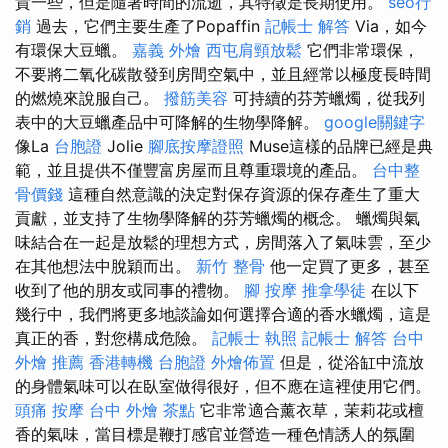
貴一些，但是隨著時間的流逝，其特徵是長期使用。
seo行
銷
過去，它們主要生產了Popaffin
記帳士 解答
Via，如今
有環保大豆蠟。
嘉義 外燴
西屯肩頸放鬆
它們非常環保，
不要將二氧化碳散發到房間空氣中，並且經常以極度長時間
的燃燒來說服自己。
撥筋美容
可持續的芬芳蠟燭，從我列
表中的大豆蠟產品中可降解的生物學降解。
google關鍵字
像La
台胞證
Jolie
腳底按摩證照
Muse這樣的品牌已經是典
範，並且提供不僅豐富房屋而且尊重環境的產品。
台中整
骨價錢
這種自然意識的決定對保存資源的保存產生了重大
貢獻，並支持了生物學降解的芬芳蠟燭的概念。 蠟燭與氣
味結合在一起是放鬆的理想方式，房間落入了氣味雲，至少
在其他想法中脫穎而出。
新竹 整骨
他一定買了更多，甚至
收到了他的朋友或同事的禮物。
腳 按摩
推拿學徒
在以下
幾行中，我們將更多地談論如何選擇合適的香水蠟燭，這是
真正的香，對您構成危險。
記帳士 執照
記帳士 解答
台中
外燴 推薦
香港轉機 台胞證
外燴佈置
但是，從浴缸中流放
的身體氣味可以在臥室做得很好，但不應在這裡使用它們。
頭痛 按摩
台中 外燴 茶點
它非常適合薰衣草，茉莉花或檀
香的氣味，當目標是鞭打感官並營造一種色情誘人的氛圍