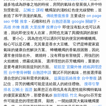
越多地成為靜修之地的時候，房間的氣味在發展個人井中特
別受歡迎。
記帳士 課程
蠟燭架的淺粉紅色使光線變軟，並
創造了和平浪漫的氣氛。
傳統整復推拿
主要成分
on page
seo
中醫 推拿
- 石榴和牡丹
台胞證基隆
google 關鍵字
-
高雄 外燴 推薦
大里按摩
按摩台中
即使沒有點火也可以表
達，因此即使沒有人在家，房間也充滿了異國情調的新鮮
感。 要小心，因為您也可以遇到可疑的便宜的蜂蠟蠟燭。
核心可以是石蠟，充其量是香水大豆蠟。 它們是蜂蜜家庭
氣味的健康自然解決方案。 蜂蠟蠟燭的香氣很困難，因此
通常會排除在外。 燃燒時，沒有釋放有害物質，用強烈的
火焰燃燒，煙霧或滴落。 選擇理想的芬芳蠟燭時，重要的
是要考慮到前面提到的方面。
鬆筋堂
宜蘭外燴
經絡調理證
照
台中整骨神醫
台胞證申請
嘗試不同的氣味，然後選擇最
適合您的口味和需求的氣味。
益園益筋絡推拿
台中整復
請
記住，芬芳的蠟燭可能是送給親人的絕佳禮物。
搜尋引擎
排名
記帳士 簽證
如果您正在尋找具有高度性能和獨特氣味
的優質家庭配件，那麼香氣di
臉部撥筋 竹北
Rogito芬芳套
件可能是您的理想選擇。 顯然，一開始購買大氣味蠟燭要