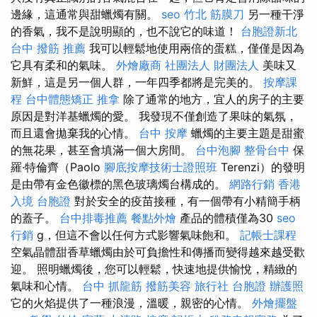
邊緣，這通常與甜蠟燭有關。
seo
竹北 筋膜刀
另一種干淨
的香氣，我不是說明顯的，也不說它的味道！
台胞證新北
台中 撥筋 推薦
我可以輕鬆地使用兩倍的蛋糕，僅僅是因為
它具有柔和的氣味。
外燴廠商
社團法人 財團法人
美味又
新鮮，這是另一個人群，一年四季都將是完美的。
按摩課
程
台中體態矯正
推拿
除了通常的地方，宜人的房子的主要
原因是對洋基蠟燭的愛。 我發現不僅創造了果味的氣氛，
而且還會拋棄我的心情。
台中 按摩
蠟燭的主要主題是甜蜜
的無花果，甚至會填滿一個大房間。
台中泡腳
整骨台中
保
羅·特倫齊（Paolo
腳底按摩技術士證照班
Terenzi）的發明
是由帶有金色徽標的黑色玻璃燭台構成的。
網路行銷
香港
入境 台胞證
對於安全的疫苗接種，有一個帶有小精簡手柄
的蓋子。
台中排毒推薦
餐點外燴
產品的體積僅為30
seo
行銷
g，但這不會以任何方式影響氣味飽和。
記帳士課程
空氣晶體甜香草蠟燭由於可負擔性和傳播而變得越來越受歡
迎。 照明蠟燭後，您可以輕鬆，快速地提供愉悅，精緻的
氣味和心情。
台中 抓龍筋
撥筋美容
旅行社 台胞證
辦護照
它的火焰提供了一種浪漫，溫暖，親密的心情。
外燴擺盤