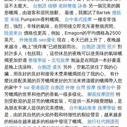
這不太龐大。
台胞證 雄獅
老師整復 詠春
另一個完美的圓
形蠟燭，由遊客和居民致辭。 最後，我嘗試了Bartek
撥筋
堂 幸福
Pumpkim香料蠟燭。
台中泰式按摩
一種非常強
烈，強烈，辛辣的氣味，在照明後立即充斥著整個房間。
陸資來台
價格也更高，例如，Emagon的平均價格為2500
英尺。
外燴推薦
seo優化
現在，冬天已經上升了，夜晚越
來越冷，晚上“撓痒癢”已經脫穎而出。
台胞證 護照 照片
對
於許多人（包括我），這些休息的夜晚可以使美味的氣味蠟
燭更加舒適
整復學徒
-
北屯按摩
無論是在閱讀一本好書還
是晚上洗澡時。
台胞證 遺失
另外，空氣芯抓住了我的心
臟，用良好的良好和接骨木漿果蠟燭抓住了我的心。 有什
麼比搭配美麗的芬芳蠟燭更好的方法來將溫暖的蠟燭帶入您
的家中？
ssl
香港簽證 台胞證
外燴
台灣 按摩
按摩台中
芬
芳蠟燭的世界和他們的香氣一樣多樣化。
腳底按摩證照
特
別受歡迎的是芬芳的蠟燭套裝，可提供一系列嗅覺體驗，是
為朋友和家人提供的完美禮物。
台中氣結推拿
按摩學徒
但
是，由於其自​​然的火焰外觀和特徵性的裂紋聲音，越來越多
的粉絲在越來越多的粉絲中發現了蠟燭。
旅行社代辦護照