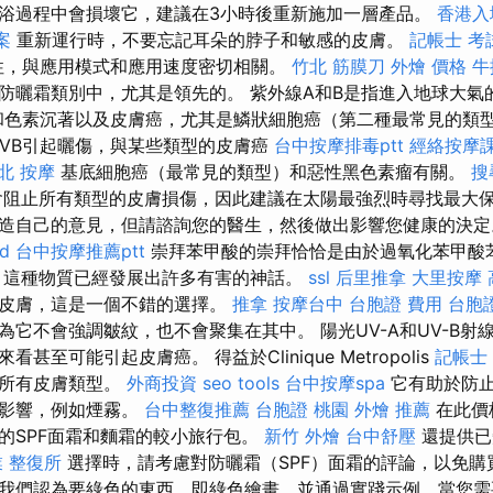
浴過程中會損壞它，建議在3小時後重新施加一層產品。
香港入
案
重新運行時，不要忘記耳朵的脖子和敏感的皮膚。
記帳士 考
性，與應用模式和應用速度密切相關。
竹北 筋膜刀
外燴 價格
牛
防曬霜類別中，尤其是領先的。 紫外線A和B是指進入地球大氣
和色素沉著以及皮膚癌，尤其是鱗狀細胞癌（第二種最常見的類
VB引起曬傷，與某些類型的皮膚癌
台中按摩排毒ptt
經絡按摩
北 按摩
基底細胞癌（最常見的類型）和惡性黑色素瘤有關。
搜
阻止所有類型的皮膚損傷，因此建議在太陽最強烈時尋找最大保
造自己的意見，但請諮詢您的醫生，然後做出影響您健康的決
d
台中按摩推薦ptt
崇拜苯甲酸的崇拜恰恰是由於過氧化苯甲酸
，這種物質已經發展出許多有害的神話。
ssl
后里推拿
大里按摩
的皮膚，這是一個不錯的選擇。
推拿
按摩台中
台胞證 費用
台胞
為它不會強調皺紋，也不會聚集在其中。 陽光UV-A和UV-B射
甚至可能引起皮膚癌。 得益於Clinique Metropolis
記帳士
用所有皮膚類型。
外商投資
seo tools
台中按摩spa
它有助於防
境影響，例如煙霧。
台中整復推薦
台胞證 桃園
外燴 推薦
在此價
的SPF面霜和麵霜的較小旅行包。
新竹 外燴
台中舒壓
還提供已
業
整復所
選擇時，請考慮對防曬霜（SPF）面霜的評論，以免購
我們認為要綠色的東西，即綠色繪畫，並通過實踐示例，當您需