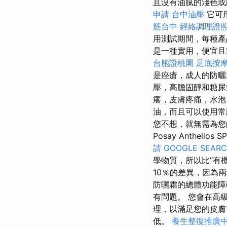
且沒有油膩的淺色
申請
台中油壓
它可
筋台中
經絡調理證
用測試期間，每種
是一種實用，便宜且
台胞證桃園
足底按
是痤瘡，成人的防
壓，高膽固醇和糖尿
癢，皮膚疼痛，水泡
油，而且可以使用常
您不想，就無需為您的
Posay Anthelios S
請
GOOGLE SEAR
學物質，所以比“有
10％的差異，因為
防曬霜的總體功能
有問題。 您會在高
理，以滿足您的皮
低。
養生整復推廣