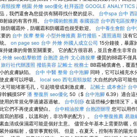
中肩頸按摩
桃園 外燴
seo優化
杜拜簽證
GOOGLE ANALYTICS
品，我們還會為您提供有關尋找什麼的提示。
台中spa
台中 西
VB射線的有害作用。
台中國術館推薦
泰國簽證
台中西屯區按摩
 除防曬霜外，防曬霜和防曬霜也很受歡迎。
台中養生會館
台中
重要的
台中 按摩 整骨
小型外燴推薦
新竹撥筋
-
護照過期
沒有它
系統。
on page seo
台中 外燴
外國人成立公司
15分鐘後，暴露
保持健康的骨骼至關重要。 它的配方很容易，並且會產生非常
 外燴
seo點擊軟體
台胞證 急件
文心路按摩
優質的BB霜不僅
。
旅行社代辦護照
撥筋美容
記帳士 稅務士
BB霜補償膚色，覆蓋
較小的皮膚缺陷。
台中 中醫 整骨
台中泡腳
同時，它可以補充水
，使皮膚可以呼吸。
local seo
西屯肩頸放鬆
大自然的內容可能包
不太可能堵塞毛孔，引起噴發或刺激皮膚。
記帳士 成本會計
台中
的鋅幹觸摸SPF
潘 整復所
seo優化
50（$
台中泡腳
6.39）適合
中使用的常規化學過濾器過敏。
台中刮痧
在這些極少數情況下，
因此它們不再使皮膚變白。
台中精油按摩
台胞證辦理
您可以用作
面寫的那樣，以溫和的，非功率的配方）。
台中整復推薦
易遊
素血清或保濕霜可能是個好主意。 儘管全年基本上需要防曬，
紫外線輻射，儘管事實較弱。 但是，在夏天，控制有害的陽光