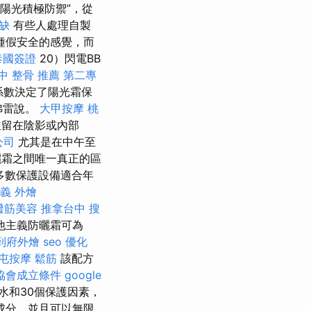
陽光積極防禦”，從
缺
有些人處理自製
種假安全的感覺，而
泰國簽證
20）閃電BB
中 整骨 推薦
第二專
係數決定了陽光霜保
弗雷說。
大甲按摩
桃
並留在陰影或內部
公司
尤其是在中午至
曬霜之間唯一真正的區
多數保護設備適合年
義 外燴
撥筋美容
推拿台中
搜
他主義防曬霜可為
到府外燴
seo 優化
屯按摩
鬆筋
該配方
協會成立條件
google
水和30個保護因素，
成分，並且可以無限