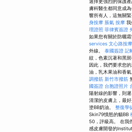
選擇更強烈的保護產
膚科醫生都同意成為
響所有人，這無關緊
身按摩
脹氣 按摩
我
理證照
菲律賓簽證
如果您有關於防曬霜安
services
文心路按
外線。
泰國簽證
記
紋，色素沉著和黑斑
因此，我們要求您的
油，乳木果油和香氣
調撥筋
新竹市撥筋
國簽證
台胞證照片
陽射線的影響，則遲
清潔的皮膚上，最
塗BB奶油。
整復學
Skin79憤怒的貓BB
50，評級高。 在
感皮膚開發的Institu