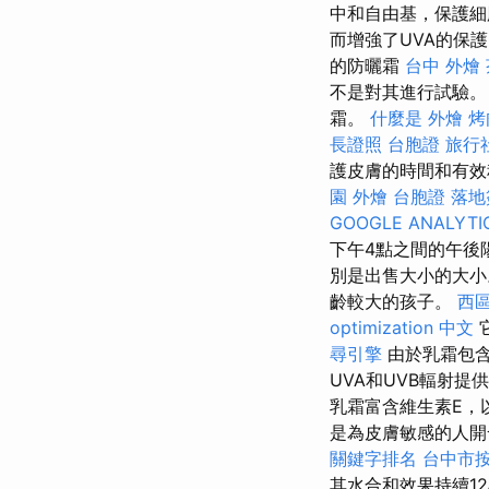
中和自由基，保護細
而增強了UVA的保
的防曬霜
台中 外燴
不是對其進行試驗。
霜。
什麼是
外燴 烤
長證照
台胞證 旅行
護皮膚的時間和有
園 外燴
台胞證 落地
GOOGLE ANALYTI
下午4點之間的午後
別是出售大小的大小
齡較大的孩子。
西
optimization 中文
尋引擎
由於乳霜包含
UVA和UVB輻射
乳霜富含維生素E，
是為皮膚敏感的人開
關鍵字排名
台中市
其水合和效果持續1