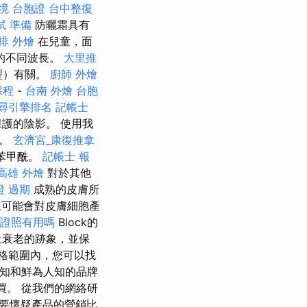
境 台胞證
台中整復
試 準備
防曬霜具有
排 外燴
在兒童，面
的不同波長。
大里推
型）有關。
廚師 外燴
課程
-
台南 外燴
台胞
尋引擎排名
記帳士
護的陰影。 使用我
定。
玄濟宮_康復推拿
苯甲酰。
記帳士 報
高雄 外燴
對於其他
證 過期
成熟的皮膚所
線可能會對皮膚細胞產
 證照有用嗎
Block的
止衰老的跡象，並保
格範圍內，您可以找
知和鮮為人知的品牌
買。 從我們的網絡研
要懷疑產品的營銷比