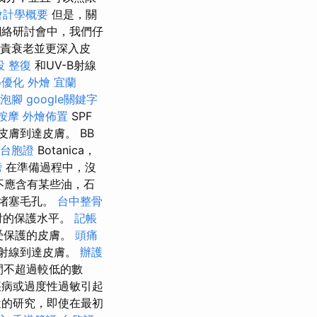
會計學概要
但是，關
絡研討會中，我們仔
負責衰老並更深入皮
投 整復
和UV-B射線
o優化
外燴 宜蘭
泡腳
google關鍵字
按摩
外燴佈置
SPF
皮膚到達皮膚。 BB
 台胞證
Botanica，
榜
在準備過程中，沒
不應含有某些油，石
應堵塞毛孔。
台中整骨
輻射的保護水平。
記帳
受保護的皮膚。
頭痛
B射線到達皮膚。
辦護
間不超過較低的數
病或過度性過敏引起
近的研究，即使在最初