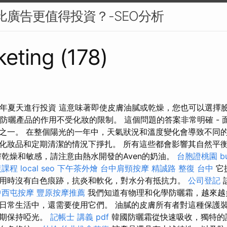
 比廣告更值得投資？-SEO分析
eting (178)
今年夏天進行投資 這意味著即使皮膚油膩或乾燥，您也可以選擇
部防曬產品的作用不受化妝的限制。 這個問題的答案非常明確 -
之一。 在整個陽光的一年中，天氣狀況和溫度變化會導致不同的
化妝品和定期清潔的情況下掙扎。 所有這些都會影響其自然平
膚乾燥和敏感，請注意由熱水開發的Aven的奶油。
台胞證桃園
b
復課程
local seo
下午茶外燴
台中肩頸按摩
精誠路 整復 台中
它
用時沒有白色痕跡，抗炎和軟化，對水分有抵抗力。
公司登記
中西屯按摩
豐原按摩推薦
我們知道有物理和化學防曬霜，越來越
日常生活中，還需要使用它們。 油膩的皮膚所有者對這種保護
長期保持啞光。
記帳士 講義 pdf
韓國防曬霜從快速吸收，獨特的