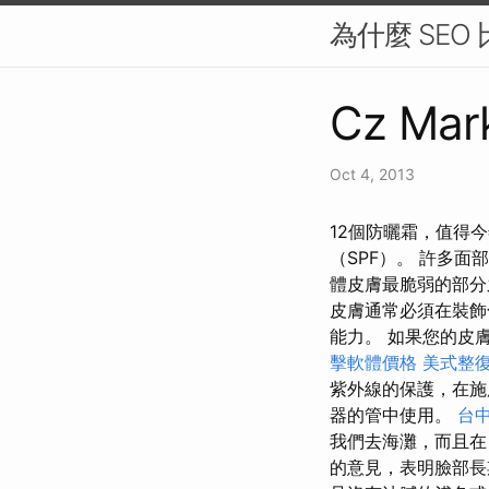
為什麼 SEO
Cz Mark
Oct 4, 2013
12個防曬霜，值得
（SPF）。 許多面
體皮膚最脆弱的部分
皮膚通常必須在裝飾
能力。 如果您的皮
擊軟體價格
美式整
紫外線的保護，在施
器的管中使用。
台
我們去海灘，而且在
的意見，表明臉部