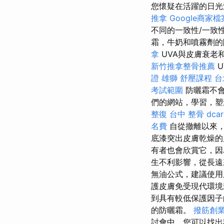
您懷疑在活躍的日光
推拿
Google商家檔
不同的一致性/一致
霜，牛奶和噴霧劑的
拿
UVA與皮膚衰老
新竹推拿整骨推薦
U
證 雄獅
舒壓課程
台
考試範圍
防曬霜不會
們的網站，學習，塑
整復
台中 整骨 dcar
名費
自從撤離以來
底漆突出皮膚乾燥
有者也會欣賞它，因
生不利影響，從長遠來看
無油公式，建議使
護皮膚免受現代環
到具有較低保護因子
的防曬霜。
撥筋創
討會中，您可以找出