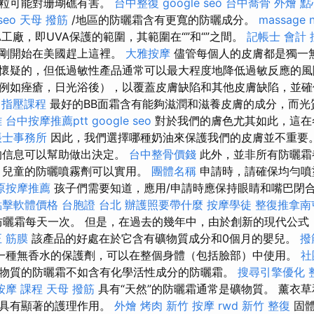
顆粒可能對珊瑚礁有害。
台中整復
google seo
台中喬骨
外燴 點
 seo
天母 撥筋
/地區的防曬霜含有更寬的防曬成分。
massage 
工廠，即UVA保護的範圍，其範圍在“”和“”之間。
記帳士 會計
剛剛開始在美國趕上這裡。
大雅按摩
儘管每個人的皮膚都是獨一
懷疑的，但低過敏性產品通常可以最大程度地降低過敏反應的風險
例如痤瘡，日光浴後），以覆蓋皮膚缺陷和其他皮膚缺陷，並確
指壓課程
最好的BB面霜含有能夠滋潤和滋養皮膚的成分，而光
雄
台中按摩推薦ptt
google seo
對於我們的膚色尤其如此，這在
帳士事務所
因此，我們選擇哪種奶油來保護我們的皮膚並不重要
的信息可以幫助做出決定。
台中整骨價錢
此外，並非所有防曬霜
，兒童的防曬噴霧劑可以實用。
團體名稱
申請時，請確保均勻噴
原按摩推薦
孩子們需要知道，應用/申請時應保持眼睛和嘴巴閉
o點擊軟體價格
台胞證 台北
辦護照要帶什麼
按摩學徒
整復推拿南
防曬霜每天一次。 但是，在過去的幾年中，由於創新的現代公式
正
筋膜
該產品的好處在於它含有礦物質成分和0個月的嬰兒。
撥
一種無香水的保護劑，可以在整個身體（包括臉部）中使用。
社
物質的防曬霜不如含有化學活性成分的防曬霜。
搜尋引擎優化
按摩 課程
天母 撥筋
具有“天然”的防曬霜通常是礦物質。 薰衣
且具有顯著的護理作用。
外燴 烤肉
新竹 按摩
rwd
新竹 整復
固體