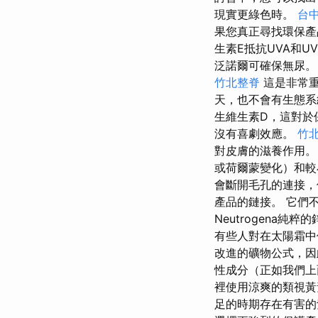
現實更綠色時。
台
果您真正尋找環保產
生素E抵抗UVA和U
泛諾爾可確保無尿。
竹北整脊
這是非常
天，也不會有生態
生維生素D，這對於
沒有喜劇效應。
竹北
對皮膚的滋養作用
或荷爾蒙變化）和
會斷開毛孔的連接
產品的鏈接。 它們
Neutrogena純粹
有些人對在太陽霜
改進的礦物公式，
性成分（正如我們上
裡使用涼爽的類視黃
足的時期存在有害的