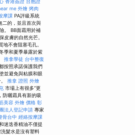
心
香港簽證 台胞證
near me
外燴 烤肉
按摩課
PA評級系統
無二的，並且首次與
。 BB面霜用於補
保皮膚的自然光芒。
質地不會阻塞毛孔。
冬季和夏季暴露於紫
。
推拿學徒
台中整復
都按照承諾保護我們
塗並避免與粘膜和眼
合。
推拿 證照
外燴
屯
市場上有很多“更
，防曬霜具有新的吸
筋美容
外燴 價格
彰
團法人登記申請
專家
整骨台中
經絡按摩課
草和迷迭香精油不僅提
洗髮水是沒有塑料