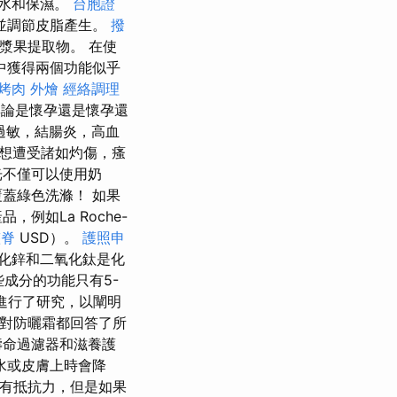
水和保濕。
台胞證
孔並調節皮脂產生。
撥
漿果提取物。 在使
中獲得兩個功能似乎
烤肉 外燴
經絡調理
論是懷孕還是懷孕還
過敏，結腸炎，高血
不想遭受諸如灼傷，瘙
光不僅可以使用奶
蓋綠色洗滌！ 如果
如La Roche-
整脊
USD）。
護照申
化鋅和二氧化鈦是化
成分的功能只有5-
進行了研究，以闡明
您對防曬霜都回答了所
壽命過濾器和滋養護
水或皮膚上時會降
俱有抵抗力，但是如果