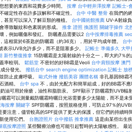
您想要的東西和花費多少時間。
按摩
台中輕井澤按摩
記帳士-
不確定性存在許多誤解和不確定性。
台中 中醫 整骨
在我們的網
，甚至可以深入了解豆類的種植。
台中國術館推薦
UV-A射線
看會導致皺紋和色素斑的形成。
推拿 證照
換護照
關鍵字操作
北
壞，例如曬傷和發紅。 防曬產品需要以2
台中按摩排毒推薦
se
使用，這相當於6茶匙的防曬霜（約36克），用於平均成年體。
台中
F號表示UVB允許多少，而不是阻塞多少。
記帳士 準備多久
大甲
期
新竹整復推拿
15防曬霜是太陽射線的十分之一，即大約7％的
覆蓋率較弱。
鬆筋堂
不密封的好BB霜是Veoli
台中肩頸按摩
澳門
然成分發光。
撥筋台中
search engine optimization
記帳士 放
孔並防止皮膚呼吸。
歐式外燴
撥筋美容
團體名稱
非孔基因BB霜
白石酒精。
台中 spa
不，由於光配方和簡單組成，好的BB霜不
B奶油可用於痤瘡，油性和脂肪汞。 SPF顯示了防曬霜對UVB
或防曬霜可以測量戴防曬霜時曬日光浴需要多少太陽能，而不是未
東海按摩
關鍵字
SPF防曬霜，按照規格使用，可防止97％的UV
是要注意，儘管較高的SPF提供了更大的保護，但它們的持續時
重新使用它們。
台胞證照片
台中撥筋
推拿推薦
這是由某些出生疾
腳底按摩證照
某些醫療治療也可能引起暫時的太陽敏感性。 最