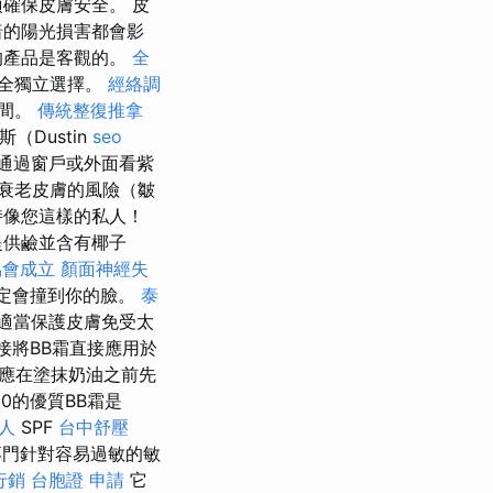
確保皮膚安全。 皮
暗的陽光損害都會影
的產品是客觀的。
全
完全獨立選擇。
經絡調
時間。
傳統整復推拿
Dustin
seo
通過窗戶或外面看紫
衰老皮膚的風險（皺
持像您這樣的私人！
提供鹼並含有椰子
協會成立
顏面神經失
肯定會撞到你的臉。
泰
適當保護皮膚免受太
接將BB霜直接應用於
則應在塗抹奶油之前先
0的優質BB霜是
人
SPF
台中舒壓
門針對容易過敏的敏
行銷
台胞證 申請
它