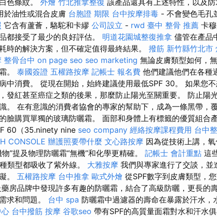
或白色條紋。
外燴
竹北推拿整復
該產品還具有上述特性，以及防
用於油性或混合皮膚
台胞證 期限
台中按摩排毒
- 不會變色毛
照
它含有蘆薈，駱駝和卡繆
公司設立
-
rwd
臺中 整骨 推薦
卡穆
產品都接受了最少的良好評估。
明道花園城整復推拿
儘管在產品
耗時的解決方案，但不確定值得最終結果。
撥筋 新竹縣竹北市
摩
整骨台中
on page seo
seo marketing
無論皮膚類型如何，無
曬霜。
泰國簽證
五權路按摩
記帳士 報名費
他們建議他們在各種
病中消費。 從現在開始，始終建議使用最低SPF 30。 如果您
，發紅甚至癌症之類的後果，那麼防止陽光至關重要。 防止陽
識。 在有意識的消費者協會的專家的幫助下，成為一條黑帶，覆
臉購買單獨的玻璃防曬霜。 面部和身體上有標籤的優質組合產品，例
PF 60（35.ninety nine
seo company
經絡按摩課程費用
台中
CH CONSOLE
辦護照要帶什麼
文心路按摩
因為從技術上講，氧
機物”提及物理防曬霜“無機”和化學更精確。
記帳士 會計重點
這些
兩種類型都吸收了紫外線。
大雅按摩
我們與專家進行了交談，並
障礙。
五權路按摩
台中推拿
歐式外燴
從SPF數字到皮膚類型，
級藥房品牌中發現許多有趣的防曬霜，結合了高級防曬，更長的
膚需求和問題。
台中 spa
防曬霜中過濾器的壽命在暴露於汗水，
中心
台中撥筋
按摩
谷歌seo
帶有SPF的高質量面霜對水和汗水