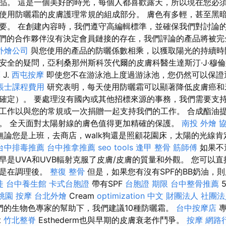
品。 這是一個美好的時光，每個人都喜歡露天，所以現在您必須
使用防曬霜的皮膚護理常規的組成部分。 膚色有多輕，甚至黑
要。 在創建內容時，我們遵守高編輯標準，並確保我們對討論
們的合作夥伴沒有決定會員鏈接的存在，我們評論的產品將被
外燴公司
與您使用的產品的防曬係數相乘，以獲取陽光的持續
全的疑問，亞利桑那州斯科茨代爾的皮膚科醫生達斯汀·J·穆倫斯（
摩
J.
西屯按摩
即使您不在游泳池上度過游泳池，您仍然可以保證
帳士課程費用
研究表明，每天使用防曬霜可以顯著降低皮膚癌和
確定）。 要處理沒有國內或其他招標來源的事務，我們需要支
工作以與您的常規或一次捐贈一起支持我們的工作。 合成酯油
。 全天面對太陽射線的膚色值得更加精確的保護。
南投 外燴
無論您是上班，去商店，walk狗還是照顧花園床，太陽的光線
台中排毒推薦
台中推拿推薦
seo tools
逢甲 整骨
筋師傅
如果不
早是UVA和UVB輻射克服了皮膚/皮膚的質量和外觀。 您可以直
好是在調理後。
整復 整骨
但是，如果您有沒有SPF的BB奶油，
徒
台中養生館
卡式台胞證
帶有SPF
台胞證 期限
台中整骨推薦
5
桃園 按摩
台北外燴
Cream
optimization 中文
財團法人 社團法
我們的生物色專家的幫助下，我們建議10種防曬霜。
台中按摩店
專
t
竹北整脊
Esthederm也與早期的皮膚衰老作鬥爭。
按摩
網路