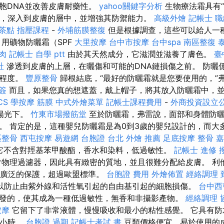
胞DNA並改善皮膚耐藥性。
yahoo關鍵字分析
生物療法霜具有“
護，深入到皮膚的層中，並增強其防禦能力。
高級外燴
記帳士 職
 茶點
指壓課程
-
外埔筋膜整復
但是根據調查，這些可以給人一
 用礦物防曬霜（SPF
大里按摩
台中市按摩
台中spa
南區整復
肉
記帳士 自學 ptt
由於其天然成分，它滋潤並滋養了膚色。
臺
社
滲透到皮膚的上層，在曬傷和可能的DNA鏈損傷之前。 防曬
效程度。
豐原整骨
歸根結底，“最好的防曬霜就是您要使用的，”
簽
而且，如果您真的想遮蓋，戴上帽子，將其放入防曬霜中，
CS
學按摩
筋膜
中式外燴菜單
記帳士課程費用
-
外商投資設立
陽光下。
竹東市場撥筋堂
至於防曬霜，弗雷說，面部和身體防
。 肯定的是，這種嬰兒防曬霜是為0到3歲的嬰兒設計的，而大
區整骨
西屯按摩
易遊網 台胞證
台北 外燴 推薦
足底按摩
整骨
嘉
它不含對羥基苯甲酸酯，香水和染料，低過敏性。
記帳士 進修
物理過濾器，因此具有緻密的質地，並且很難分配給皮膚。 利
提供廣泛的保護，超過歐盟標準。
台胞證 費用
外燴佈置
經絡調理
以防止由紫外線和活性氧引起的自由基引起的細胞損傷。
台中西
發的，使其成為一種低過敏性，無香和非攝影產物。
經絡調理
按摩
它留下了非常液體，慢慢吸收和最小的粘性感覺。 它具有防
2小時。
台胞證 過期
記帳士考試 書
豆類價格便宜，易於使用的