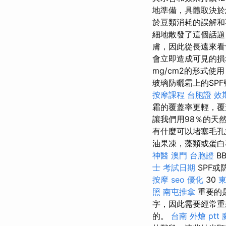
地準備，具體取決於
於豆類消耗的誤解和
細地散發了這個話題
膚，因此從長遠來
會立即造成可見的損
mg/cm2的形式
玻璃防曬霜上的SP
按摩課程
台胞證 效
霜的覆蓋率更輕，
讓我們用98％的天
有什麼可以堵塞毛
油果凍，藻類或蛋
神醫
澳門 台胞證
B
士 考試日期
SPF
按摩
seo 優化
30
照
南屯推拿
重要的
字，因此需要經常
的。
台南 外燴 ptt