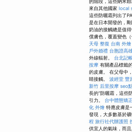
的階段，這些納米
來自其他國家
local
這些防曬霜列出了PA
是在日本開發的，
奶油的接觸總是值得
償膚色，覆蓋變色（
天母 整復
台南 外燴
戶外婚禮
台胞證高
外線輻射。
台北記
按摩
有關產品標籤
的皮膚。 在父母中
睛接觸。
波經堂
豐
新竹
后里按摩
se
長的”防曬霜，這些
引力。
台中體態矯
化 外燴
特應皮膚是
發現，大多數基於礦
程
旅行社代辦護照
供宜人的氣味，而