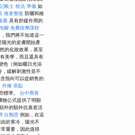
記帳士 稅法 準備
如
區 推拿整復
防曬和維
推薦
具有舒緩作用的
泡腳
免費按摩課程
，我們將不知道這一
於陽光的皮膚開始產
自然的化妝效果，甚至
具有美學，而且還具有
變色（例如曬日光浴
分，緩解刺激性並不
含指向可以從銷售的
 外燴 茶點
這些標準。
台中喬骨
礦物公式提供了明顯
額外的額外抗衰老活
網 台胞證
例如，在這
但由於寒冷，陽光不
非常重要，因此值得