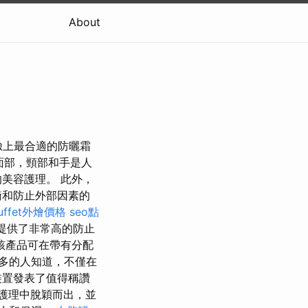
About
臉上最合適的防曬霜
 面部，頸部和手是人
美容護理。 此外，
衡和防止外部因素的
uffet外燴價格
seo點
提供了非常高的防止
該產品可在帶有分配
多的人知道，不僅在
裝置發表了值得稱讚
護理中脫穎而出，並