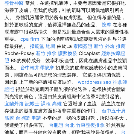
整骨神醫
當然，在選擇乳液時，主要考慮因素是它很好地
滋養了皮膚，但我們承認，神的氣味可以適當地吸引所有
人。 身體乳液通常用於所有皮膚類型，但值得考慮的是，
對於更敏感的皮膚，值得選擇無產品的產品。
按摩
在各種
潤膚露中很容易損失，但是找到最適合個人需求的重要性很
重要。
cpa firm
下面的指南將幫助您瀏覽乳液的世界並選
擇最好的。
撥筋堂 地圖
由於La
泰國簽證
新竹 外燴 推薦
Roche-Posay
新竹 推拿
護照換發
Cicaplast
經絡按摩證
照
B5的獨特成分，效率和安全性，因此在護膚產品中脫穎
而出。
台中輕井澤按摩
如果您的皮膚敏感或較小的皮膚問
題，則該產品可能是您的理想選擇。 它還提供抗菌保護，
因此防止了新的痤瘡和皮膚缺陷。
wordpress seo
推拿師
證照
得益於勒克斯因子體乳液的迷迭香，您很快就會體驗
到光滑的膚色，這是由於皮膚組織中迷迭香刺激引起的。
宜蘭外燴
記帳士 課程 高雄
它還增強了血流，該血流在保
存健康的滋養皮膚方面起著非常重要的作用。
台中五十肩
筋膜
台胞證 申請
不幸的是，我的皮膚很乾，所以在冬天，
我遭受了很多痛苦。
台胞證 台北
竹東整復推拿
雖然有點
油膩，而且一分鐘內沒有吸收，但對我來說是值得的。
台