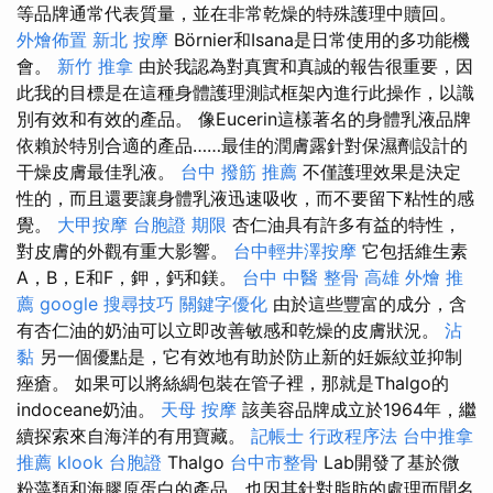
等品牌通常代表質量，並在非常乾燥的特殊護理中贖回。
外燴佈置
新北 按摩
Börnier和Isana是日常使用的多功能機
會。
新竹 推拿
由於我認為對真實和真誠的報告很重要，因
此我的目標是在這種身體護理測試框架內進行此操作，以識
別有效和有效的產品。 像Eucerin這樣著名的身體乳液品牌
依賴於特別合適的產品……最佳的潤膚露針對保濕劑設計的
干燥皮膚最佳乳液。
台中 撥筋 推薦
不僅護理效果是決定
性的，而且還要讓身體乳液迅速吸收，而不要留下粘性的感
覺。
大甲按摩
台胞證 期限
杏仁油具有許多有益的特性，
對皮膚的外觀有重大影響。
台中輕井澤按摩
它包括維生素
A，B，E和F，鉀，鈣和鎂。
台中 中醫 整骨
高雄 外燴 推
薦
google 搜尋技巧
關鍵字優化
由於這些豐富的成分，含
有杏仁油的奶油可以立即改善敏感和乾燥的皮膚狀況。
沾
黏
另一個優點是，它有效地有助於防止新的妊娠紋並抑制
痤瘡。 如果可以將絲綢包裝在管子裡，那就是Thalgo的
indoceane奶油。
天母 按摩
該美容品牌成立於1964年，繼
續探索來自海洋的有用寶藏。
記帳士 行政程序法
台中推拿
推薦
klook 台胞證
Thalgo
台中市整骨
Lab開發了基於微
粉藻類和海膠原蛋白的產品，也因其針對脂肪的處理而聞名