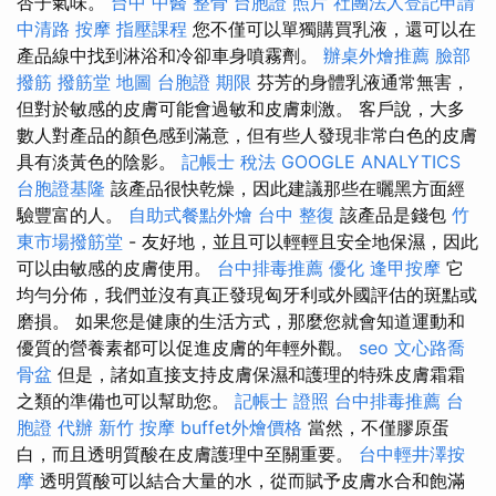
杏子氣味。
台中 中醫 整骨
台胞證 照片
社團法人登記申請
中清路 按摩
指壓課程
您不僅可以單獨購買乳液，還可以在
產品線中找到淋浴和冷卻車身噴霧劑。
辦桌外燴推薦
臉部
撥筋
撥筋堂 地圖
台胞證 期限
芬芳的身體乳液通常無害，
但對於敏感的皮膚可能會過敏和皮膚刺激。 客戶說，大多
數人對產品的顏色感到滿意，但有些人發現非常白色的皮膚
具有淡黃色的陰影。
記帳士 稅法
GOOGLE ANALYTICS
台胞證基隆
該產品很快乾燥，因此建議那些在曬黑方面經
驗豐富的人。
自助式餐點外燴
台中 整復
該產品是錢包
竹
東市場撥筋堂
- 友好地，並且可以輕輕且安全地保濕，因此
可以由敏感的皮膚使用。
台中排毒推薦
優化
逢甲按摩
它
均勻分佈，我們並沒有真正發現匈牙利或外國評估的斑點或
磨損。 如果您是健康的生活方式，那麼您就會知道運動和
優質的營養素都可以促進皮膚的年輕外觀。
seo
文心路喬
骨盆
但是，諸如直接支持皮膚保濕和護理的特殊皮膚霜霜
之類的準備也可以幫助您。
記帳士 證照
台中排毒推薦
台
胞證 代辦
新竹 按摩
buffet外燴價格
當然，不僅膠原蛋
白，而且透明質酸在皮膚護理中至關重要。
台中輕井澤按
摩
透明質酸可以結合大量的水，從而賦予皮膚水合和飽滿