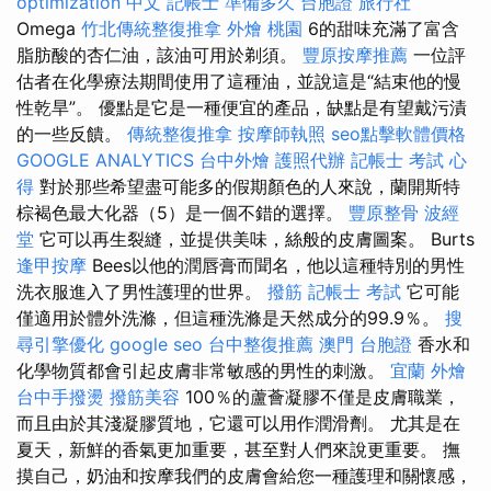
optimization 中文
記帳士 準備多久
台胞證 旅行社
Omega
竹北傳統整復推拿
外燴 桃園
6的甜味充滿了富含
脂肪酸的杏仁油，該油可用於剃須。
豐原按摩推薦
一位評
估者在化學療法期間使用了這種油，並說這是“結束他的慢
性乾旱”。 優點是它是一種便宜的產品，缺點是有望戴污漬
的一些反饋。
傳統整復推拿
按摩師執照
seo點擊軟體價格
GOOGLE ANALYTICS
台中外燴
護照代辦
記帳士 考試 心
得
對於那些希望盡可能多的假期顏色的人來說，蘭開斯特
棕褐色最大化器（5）是一個不錯的選擇。
豐原整骨
波經
堂
它可以再生裂縫，並提供美味，絲般的皮膚圖案。 Burts
逢甲按摩
Bees以他的潤唇膏而聞名，他以這種特別的男性
洗衣服進入了男性護理的世界。
撥筋
記帳士 考試
它可能
僅適用於體外洗滌，但這種洗滌是天然成分的99.9％。
搜
尋引擎優化
google seo
台中整復推薦
澳門 台胞證
香水和
化學物質都會引起皮膚非常敏感的男性的刺激。
宜蘭 外燴
台中手撥燙
撥筋美容
100％的蘆薈凝膠不僅是皮膚職業，
而且由於其淺凝膠質地，它還可以用作潤滑劑。 尤其是在
夏天，新鮮的香氣更加重要，甚至對人們來說更重要。 撫
摸自己，奶油和按摩我們的皮膚會給您一種護理和關懷感，