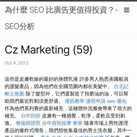
為什麼 SEO 比廣告更值得投資？-
SEO分析
Cz Marketing (59)
Oct 4, 2013
這些是皮膚乾燥的最好的身體乳液 許多男人熟悉美國船員
的護髮產品，因為他們在全國范圍內都在美髮中。
台北記
帳士推薦
除了髮型外，它們還製造了預磨油的油，可以幫
助我們最近對剃須更舒適。
撥筋教學
護照申請
seo 優化
作為他們系列賽的最新補充，這種體外洗滌會帶來了很大的
補充。
台中刮痧
皮膚有一種感覺，乾淨，柔軟且受到刺
激。
整復師證照
台中肩頸按摩
整骨
隨著市場上男性護理
產品的爆炸式增長，我們想收集最佳的男士洗衣服，其中一