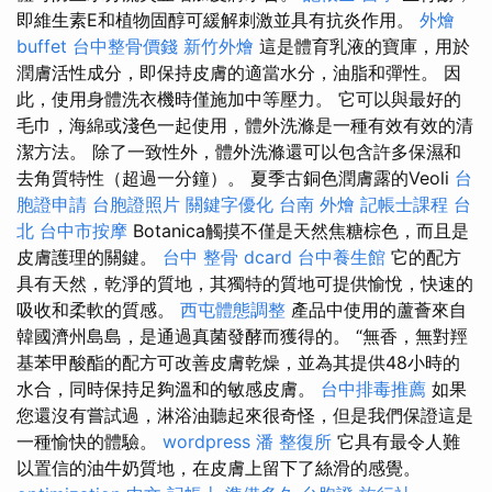
即維生素E和植物固醇可緩解刺激並具有抗炎作用。
外燴
buffet
台中整骨價錢
新竹外燴
這是體育乳液的寶庫，用於
潤膚活性成分，即保持皮膚的適當水分，油脂和彈性。 因
此，使用身體洗衣機時僅施加中等壓力。 它可以與最好的
毛巾，海綿或淺色一起使用，體外洗滌是一種有效有效的清
潔方法。 除了一致性外，體外洗滌還可以包含許多保濕和
去角質特性（超過一分鐘）。 夏季古銅色潤膚露的Veoli
台
胞證申請
台胞證照片
關鍵字優化
台南 外燴
記帳士課程 台
北
台中市按摩
Botanica觸摸不僅是天然焦糖棕色，而且是
皮膚護理的關鍵。
台中 整骨 dcard
台中養生館
它的配方
具有天然，乾淨的質地，其獨特的質地可提供愉悅，快速的
吸收和柔軟的質感。
西屯體態調整
產品中使用的蘆薈來自
韓國濟州島島，是通過真菌發酵而獲得的。 “無香，無對羥
基苯甲酸酯的配方可改善皮膚乾燥，並為其提供48小時的
水合，同時保持足夠溫和的敏感皮膚。
台中排毒推薦
如果
您還沒有嘗試過，淋浴油聽起來很奇怪，但是我們保證這是
一種愉快的體驗。
wordpress
潘 整復所
它具有最令人難
以置信的油牛奶質地，在皮膚上留下了絲滑的感覺。