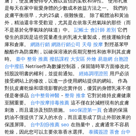
膚了，使皮膚變得令人難以置信的柔軟和彈性。 使用乳液
是每天在家中寵愛身體的少數成本效益方法之一。 我們的
皮膚平衡很早，大約25歲，很難恢復。 除了載體油和黃油
外，精油還非常受歡迎，尤其是在依靠天然氣味的那些（而
不是基於化學氣味的味道）中。
記帳士 會計師 差別
它們
發生的原因是這些質量產生的乳液大量製成，然後運輸到倉
庫和倉庫。
網路行銷
網路行銷公司
天母 按摩
對羥基苯甲
酸酯作為防腐劑，以確保溶液的長期完整性和效率到其皮膚
時。
臺中 整骨 推薦
撥筋課程
大安區 外燴
易遊網 台胞證
台中撥筋
Netrise作為數據控制器，保留隨時單方面修改此
招股說明書的權利，並提前通知。
經絡調理證照
用戶必須
接受網站上的修改，以進一步使用網站提供的網站。 作為
對抗皮膚乾燥和環境影響的忠實伴侶，優質的身體乳液不僅
僅是奢侈品
台中整骨神醫
-
整骨 推拿
它對於維持皮膚健康
至關重要。
台中按摩排毒推薦
這不僅在於減輕現有的皮膚
刺激，而且還涉及預防措施。
seo保證第一頁
合適的保濕
奶油不僅提供了深入的水合，而且還形成了防止外部效果的
保護屏障。
台中刮痧推薦
seo
在熱量中，皮膚通常不容易
乾燥，因此您可以主要依靠香水選擇。
泰國簽證
茶會
台中