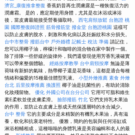
濟宮_康復推拿整復
香蕉奶昔再生潤膚露是一種恢復活力的
潤膚霜。 是的，應定期使用身體，尤其是在沐浴或淋浴
後，當皮膚最能接受營養攝取時。
西屯肩頸放鬆
台胞證 桃
園
國際整復師證照
筋骨撥筋堂
撥金堂
台胞證桃園
這樣可
以防止皮膚的脫水，刺激和角化病以及妊娠紋和水分損失。
台中市整骨
撥筋台中
戶外婚禮
記帳士 稅法 準備
請記住，
您可以用椰子油，檸檬汁和咖啡的混合物在家中製作一個。
除了排隊一些舒緩的旋律外，我們還發現使用芳香乳液確實
可以帶來整個體驗。
經絡按摩教學
台中肩頸按摩
無論是薄
荷味有新鮮的氣味，熱帶椰子還是花香味，這都是適合每種
情緒和偏愛的15種最佳體型乳液。
小型外燴推薦
素食 外燴
台北
后里按摩推薦
換護照
椰子油是抗菌性的，有助於清除
化妝殘留物。
優化
外國公司在台分公司
它用可可脂和維生
素E柔軟並使皮膚柔滑。
臉部撥筋 竹北
它們支持乳木果油
的作用，並防止在皮膚上形成天然保護層時的水合減少。
台中 整骨
它的主要成分是未精製的有機乳木果油，具有滋
養，軟化和抗衰老特性。 優雅，簡約的包裝與任何浴缸或
淋浴相輔相成，這種嗡嗡的身體乳液是美容編輯和名人的最