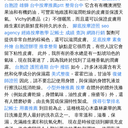
台胞證 雄獅
台中按摩推薦ptt
整骨台中
它含有有機澳洲堅
果油和有機奶油，可豐富地維護和滋潤乾燥的皮膚並保護天
氣。 Vichy的產品（2）不僅曬黑，而且還可以保證皮膚用
維生素E的新鮮度和持久的水合。
腳底按摩證照
seo
agency
經絡按摩教學
記帳士 成績 查詢
網路行銷
製劑可
提供非常自然的棕褐色，還可以滋潤皮膚。
足底按摩
素食
外燴
台胞證辦理
推拿整骨
缺點是它很昂貴，有些人說它會
留下粘性皮膚。 此外，我所有的香水總是有一點琥珀色的
氣味，現在我著迷了，因為我終於找到了這種香氣的潤膚
露。
台胞證
護照過期
台中 撥筋
如今，許多沐浴露含有天
然和化學成分的保濕霜
美式整復
- 霍霍巴油，甘油等
復健
師證照
因此，請不要忘記使用身體，與保濕的身體乳液並
行擦洗以抵消乾燥。
小型外燴推薦
按摩
在體外的體外洗滌
外（例如皮膚乾燥，身體氣味，油性皮膚，痤瘡等）外，還
有人體磨砂膏，由去角質或保濕特性製成。
搜尋引擎排名
記帳士 用書推薦
到目前為止，這種桃花心木森林豪華的萬
日洗滌是男人最好的洗衣店之一。 非常溫和，滋養，保
濕，充滿維生素E和抗氧化劑。 現在是時候從頭到腳填充皮