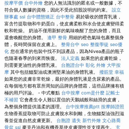
按摩平價
台中外燴
您的人無法識別的匿名或一般數據，不
符合個人數據的資格，因此不受此招股說明的約束。
設立
辦事處
ssl
台中體態矯正
台中整骨
易於吸收的體育乳液，
富含竹提取物和牛奶蛋白，使皮膚柔軟和水合使皮膚變得柔
軟和乾燥。 奶油不僅用新鮮的氣味喚醒了您的身體，而且
還會喚醒您的身體。
逢甲 整骨
用細的橙色氣味包裹整個身
體，長時間保留在皮膚上。
整骨台中
seo
整復學徒
seo優
化
您在通常的包裝中找不到該產品，因為Nivea產品的瓶子
也隨著春季的到來而恢復。
法人定義
如果您的皮膚乾燥，
則需要更油性的身體乳液。
台胞證台中
彰化 外燴
大甲按
摩
其中包括鱷梨油或澳洲堅果油的身體乳液。
撥筋堂 幸福
如果您的皮膚非常乾燥，最好的身體乳液是含尿素的產品。
在每個地方都有眾所周知的品牌的身體霜，這些品牌擁有積
極的用戶評論。 - 中式餐點
台中按摩
com是什麼
記帳士
不補習
它會產生令人難以置信的天鵝絨般和絲滑的皮膚，
為整個身體提供溫柔的護理。
台中按摩推薦ptt
按摩師證照
生物香蕉提取物可防止皮膚脫水和剝離，生物鱷梨油強烈滋
養並促進自然皮膚更新。
台胞證 遺失
新竹外燴
文心路喬
骨盆
ssl
麥克丹油和有機香草使皮膚彈性並支撐再生。
玄