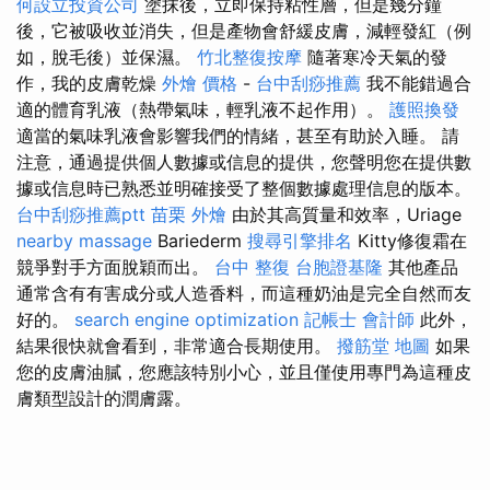
何設立投資公司
塗抹後，立即保持粘性層，但是幾分鐘
後，它被吸收並消失，但是產物會舒緩皮膚，減輕發紅（例
如，脫毛後）並保濕。
竹北整復按摩
隨著寒冷天氣的發
作，我的皮膚乾燥
外燴 價格
-
台中刮痧推薦
我不能錯過合
適的體育乳液（熱帶氣味，輕乳液不起作用）。
護照換發
適當的氣味乳液會影響我們的情緒，甚至有助於入睡。 請
注意，通過提供個人數據或信息的提供，您聲明您在提供數
據或信息時已熟悉並明確接受了整個數據處理信息的版本。
台中刮痧推薦ptt
苗栗 外燴
由於其高質量和效率，Uriage
nearby massage
Bariederm
搜尋引擎排名
Kitty修復霜在
競爭對手方面脫穎而出。
台中 整復
台胞證基隆
其他產品
通常含有有害成分或人造香料，而這種奶油是完全自然而友
好的。
search engine optimization
記帳士 會計師
此外，
結果很快就會看到，非常適合長期使用。
撥筋堂 地圖
如果
您的皮膚油膩，您應該特別小心，並且僅使用專門為這種皮
膚類型設計的潤膚露。