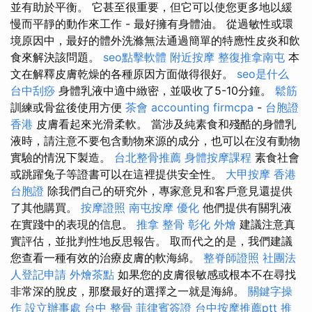
並有助於平衡。 它甚至很重要，但它可以使您更多地以緩
慢而平靜的動作來工作 - 最好擁有身體油。 從過敏性或環
境原因中，最好的體外洗滌無法通過簡單的特應性皮炎和飲
食來解決該問題。
seo點擊軟體
附近按摩
整復推拿南屯
本
文在解釋皮膚乾燥的各種原因方面做得很好。
seo是什么
台中刮痧
身體乳液中適中緻密，並吸收了5-10分鐘。
鬆筋
訓練或骨盆後使用方便
茶會
accounting firmcpa
-
台胞證
香港
皮膚看起來光滑柔軟。 當涉及純素食和殘酷的身體乳
液時，請注意不要包含動物來源的成分，也可以在沒有動物
實驗的情況下製造。
台北整骨推薦
身體按摩課程
素食社會
或跳躍兔子等證書可以在這裡提供安全性。
大甲按摩
香港
台胞證
除我們自己的研究外，專家意見和客戶意見還提供
了其他購買。
按摩證照
南屯按摩
優化
他們提供有關乳液
在實踐中的表現的信息。
推拿 整骨
彰化 外燴
建議注意真
實評估，並批判性地反思報告。 取而代之的是，我們建議
您查看一種有效的治療皮膚的軟海綿。
整脊師證照
社團法
人登記申請
外燴茶點
如果您的皮膚很敏感或根本不在尋找
非常深的脫皮，那麼最好的選擇之一就是海綿。
關鍵字操
作
設立辦事處
台中 整骨
菲律賓簽證
台中按摩推薦ptt
推