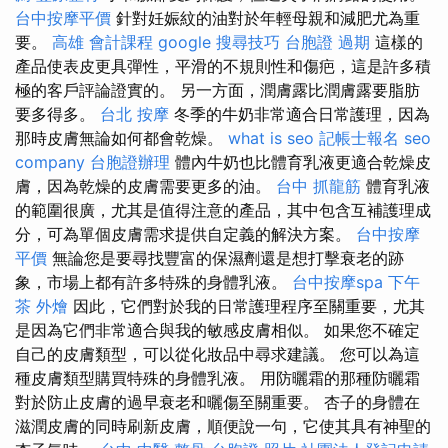
台中按摩平價
針對妊娠紋的油對於年輕母親和減肥尤為重
要。
高雄 會計課程
google 搜尋技巧
台胞證 過期
這樣的
產品使表皮更具彈性，平滑的不規則性和傷疤，這是許多積
極的客戶評論證實的。 另一方面，潤膚露比潤膚露要脂肪
要多得多。
台北 按摩
冬季的牛奶非常適合日常護理，因為
那時皮膚無論如何都會乾燥。
what is seo
記帳士報名
seo
company
台胞證辦理
體內牛奶也比體育乳液更適合乾燥皮
膚，因為乾燥的皮膚需要更多的油。
台中 抓龍筋
體育乳液
的範圍很廣，尤其是值得注意的產品，其中包含互補護理成
分，可為單個皮膚需求提供自定義的解決方案。
台中按摩
平價
無論您是要尋找豐富的保濕劑還是想打擊衰老的跡
象，市場上都有許多特殊的身體乳液。
台中按摩spa
下午
茶 外燴
因此，它們對於我的日常護理程序至關重要，尤其
是因為它們非常適合與我的敏感皮膚相似。 如果您不確定
自己的皮膚類型，可以從化妝品中尋求建議。 您可以為這
種皮膚類型購買特殊的身體乳液。 用防曬霜的那種防曬霜
對於防止皮膚的過早衰老和曬傷至關重要。 杏子的身體在
滋潤皮膚的同時刷新皮膚，順便說一句，它使其具有神聖的