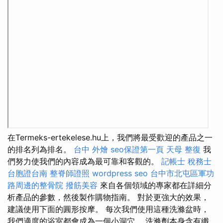
在Termeks-ertekelese.hu上，我們將最受歡迎的產品之一
的排名列為排名。
台中 外燴
seo保證第一頁
天母 整復
我
們努力使我們的內容成為最可靠和客觀的。
記帳士 稅務士
台胞證台南
整脊師證照
wordpress seo
台中市北屯區軍功
路周邊的整骨院
撥筋美容
來自各個領域的專家都在詳細分
析產品的參數，然後製作購物指南。 對於更強大的效果，
建議使用下面的圓形按摩。 每次我們使用這種洗滌盆時，
我們適度的浴室都會成為一個小洞穴。 洗滌劑本身含有纖