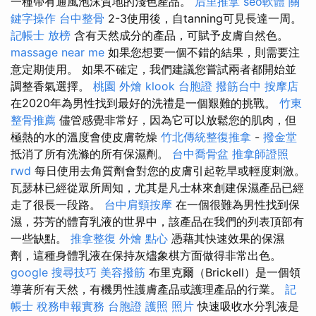
一種帶有通風泡沫質地的淺色產品。
后里推拿
seo軟體
關
鍵字操作
台中整骨
2-3使用後，自tanning可見長達一周。
記帳士 放榜
含有天然成分的產品，可賦予皮膚自然色。
massage near me
如果您想要一個不錯的結果，則需要注
意定期使用。 如果不確定，我們建議您嘗試兩者都開始並
調整香氣選擇。
桃園 外燴
klook 台胞證
撥筋台中
按摩店
在2020年為男性找到最好的洗禮是一個艱難的挑戰。
竹東
整骨推薦
儘管感覺非常好，因為它可以放鬆您的肌肉，但
極熱的水的溫度會使皮膚乾燥
竹北傳統整復推拿
-
撥金堂
抵消了所有洗滌的所有保濕劑。
台中喬骨盆
推拿師證照
rwd
每日使用去角質劑會對您的皮膚引起乾旱或輕度刺激。
瓦瑟林已經從眾所周知，尤其是凡士林來創建保濕產品已經
走了很長一段路。
台中肩頸按摩
在一個很難為男性找到保
濕，芬芳的體育乳液的世界中，該產品在我們的列表頂部有
一些缺點。
推拿整復
外燴 點心
憑藉其快速效果的保濕
劑，這種身體乳液在保持灰燼象棋方面做得非常出色。
google 搜尋技巧
美容撥筋
布里克爾（Brickell）是一個領
導著所有天然，有機男性護膚產品或護理產品的行業。
記
帳士 稅務申報實務
台胞證 護照 照片
快速吸收水分乳液是