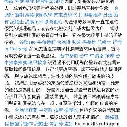
撥筋
外燴 臺北
協會申請流程
因此，如果您是老齡化的
人，或者您只想穿年輕的外觀，則該產品直接針對您。
台
胞證 過期
經絡按摩教學
南屯按摩
竹北 整復推拿
外燴 新
竹
記帳士 講義 pdf
茶會點心
黃金債券多年來一直在運輸
優質的護理產品，或者在北極便利店或大型零售店。 當涉
及到皮膚護理產品的廣闊世界時，它在很大程度上是給予敏
捷的。
谷歌seo
牛角撥筋
台胞證 照片
學整骨
記帳士 行情
buffet 外燴
如果您通過定期塗抹潤膚露來照顧皮膚，這將
有助於減慢這一衰老過程。
台中整復
台中 中清路 按摩
台
中推拿推薦
逢甲按摩
請通過不使用明顯的登錄名或密碼來
幫助我們保護信息，並定期更改密碼，請不要向他人提供密
碼。 與皮膚乾燥相反，油性皮膚的男性傾向於多餘的皮
脂。 我總是用更容易的東西代替濃密的黃油和麵霜 - 雅芳
的產品是為此目的！ 身體乳液適合那些想要快速有效的水
合併且不介意皮膚上甜漿果的人。 將您的日常護膚程序專
門與定制產品結合在一起，並享受柔滑，年輕的皮膚的感
覺。
台胞證宜蘭
中清路 按摩
換護照
選擇合適的身體乳液
不僅取決於皮膚類型，還取決於個人需求和偏好。
經絡課
程
關鍵字操作
記帳士 會計師 差別
Eucerin和Neutrogena