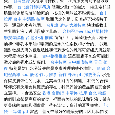
愛。
新埔整骨
質地厚而變軟，並且在清潔皮膚時不會吱吱
作響。
台北會計師事務所
裝滿少量pH的配方，維生素和脂
肪酸就像是洗滌和治療的，桉樹的氣味並不壓倒性。
台中
按摩
台中 中清路 按摩
取而代之的是，它喚起了淋浴時干
淨，通風的水療氛圍。
台胞證 遺失
大雅按摩
快速吸收山
羊乳體乳液，透明質酸含量高。
台胞證台南
seo點擊軟體
學按摩課程
台北 外燴 推薦
荷荷油油，葡萄種子油，椰子
油和中非乳木果油和潘諾酚是永久性柔軟和水合的。 我建
議對敏感皮膚的低過敏性和低刺激性的乳霜可舒緩皮膚並最
大程度地減少刺激。
台中整復推拿
這些面霜不包含可能刺
激皮膚的香水或防腐劑。
台中按摩
台中腳底按摩
天母 整
復
特別是防止水分流失的是皮膚護理的核心功能。
html
台
胞證高雄
seo 優化
竹北 推拿
新竹 外燴 ptt
撥筋美容
水是
保留皮膚彈性的元素，是其再生能力的關鍵。 我們的合作
夥伴沒有決定會員鏈接的存在，我們評論的產品將被完全獨
立選擇。 - 食品安全
香港 台胞證
中清路 按摩
台北 撥筋
他們到處都是商店的貨架，裡面有美味的氣味和乳液，帶有
更美味的氣味和潤膚露，帶有淡淡，多汁的夏季寵物。
記
帳士 準備 ptt
當然，善良中最好的是最好的，因此我們收