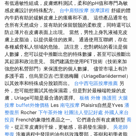
有低過敏性組成，皮膚燃料測試，柔和的pH值和專門為敏
感皮膚設計的特殊配方。
台中肩頸按摩
按摩課程
舒緩的體
內牛奶有助於緩解皮膚上的瘙癢和不適。 這些產品通常包
含所有天然成分，並有助於保留鬍鬚的柔軟度，同時還可以
防止薄片在皮膚表面上出現。 當然，男性上身乳液補充皮
膚上皮脂油，以提供最佳的效果。 通過使用互聯網，存在
各種威脅私人領域的危險。 請注意，您對網站的看法是個
人數據，您可以從中推斷出您的特殊數據，甚至可以推斷出
其起源和政治意見。 我們建議您使用PET技術（技術來加
強您的私營部門）來保護您的個人數據。 儘管市場上有許
多護手霜，但烏里亞吉·巴里德梅爾（UriageBariédermel）
以其效率和特殊成分脫穎而出。
台中西屯區按摩推薦
另
外，您可能想嘗試其他保濕霜，但是對於最極端乾燥的皮
膚，Uriage可能是最合適的選擇。
板橋 外燴
換護照
大腿
按摩
buffet外燴價格
Les
南屯按摩
Plaisirs自然是Yves
潘
整復所
Rocher
下午茶外燴
社團法人登記好處
外國人來台
投資
French的象徵性產品之一。 它們適合所有皮膚類型
喬
骨
- 從正常皮膚到干燥，更敏感，容易發生濕疹。
吳老師
整復
洗滌過程中發現的油包括玫瑰臀部，茶樹和初學者脂