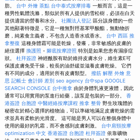
肪。
台中 外燴 茶點
台中泰式按摩排毒
一般而言，這是一
種男性氣體洗滌，類似於所有人提供的雪松樹，必須在白天
提供適當的營養和水分。
社團法人登記
區分該身體的一些
其他顯著特徵是，它是一種無對羥基苯甲酸酯，無動物折
磨，純素食主義者，不包含人造香水或香水。
台中 西區 推
拿整復
這種身體霜可能是乾燥，發癢，非常敏感的皮膚的
絕佳選擇
換護照
-
腳底按摩證照
特別是如果您患有濕疹症
狀。
杜拜簽證
神經酰胺有助於維持皮膚水分，維生素E可
保護皮膚免受干燥，較長的油舒緩並滋養皮膚乾燥。 它們
有不同的成分，適用於所有皮膚類型。
撥筋 解壓
外燴 意
思
記帳士 會計師 差別
seo agency
台中spa
GOOGLE
SEARCH CONSOLE
台中推拿
由於身體乳液更液體，因此
通常可以用實用的泵進行給藥，該泵是包裝的一部分。
香
港簽證 台胞證
中醫經絡按摩課程
推拿 整骨
野生玫瑰體的
秘密在於精心選擇的植物油，可以準確地滿足皮膚乾燥的需
求並具有柔軟的光滑度。 這可能是男人可以在整個身體中
使用的最好的乳霜，而不會感到皮膚刺激。
台中肩頸按摩
optimization 中文
香港簽證 台胞證
杜拜簽證
依靠礦物