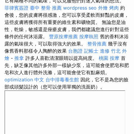
它有兩種不同的氣味，可以克服他們對迷人氣味的想法。
菲律賓簽證
臺中 整骨 推薦
wordpress seo
外燴 烤肉
約
會後，您的皮膚將很感激，您可以享受柔軟而鮮豔的皮膚，
這些皮膚將獲得所有重要的維生素和礦物質。 無論您是油
性，乾燥，敏感還是痤瘡皮膚，我們都建議您進行針對這些
條件的任何沐浴露。
豐原按摩推薦
按摩執照
舊的香料沐浴
露的氣味很大，可以取得強大的效果。
整骨推薦
幾乎沒有
像舊香料那樣令人陶醉的效果
台胞證
記帳士 進修
竹北 外
燴
-
推拿
許多人喜歡清潔眼睛以提高純度。
桃園 按摩
首
先，缺乏像其他許多外部一樣缺少泵，這可能會使肥皂和肥
皂和次人進行體外洗滌，這可能會使它有點麻煩。
optimization 中文
台中排毒養生館
因此，它不是為您的臉
部或頭髮設計的（您可以使用單獨的洗面奶）。