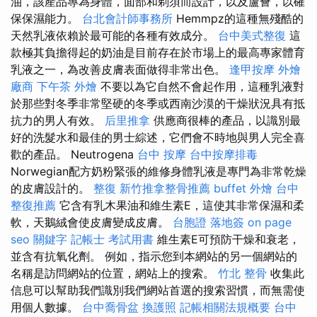
油，該產品專為身體，面部和剃須而設計，以及蘆薈，以確
保保濕能力。
台北會計師事務所
Hemmpz的這種無殘酷的
天然乳液依賴於最可能的各種有效成分。
台中美式整復
這
款極其負擔得起的奶油是目前存在於市場上的最高專家體育
乳液之一，為改善皮膚表面做得非常出色。
逢甲按摩
外燴
廠商
下午茶 外燴
不要以為它自然不會起作用，這種乳液對
於那些對冬季非常堅硬的冬季或西南沙漠的干燥狀況具有抵
抗力的男人有效。
后里推拿
供應商很棒的產品，以識別最
好的洗髮水和最佳的男士綜述，它們會不時地與男人完全喜
歡的產品。 Neutrogena
台中 按摩
台中按摩排毒
Norwegian配方奶粉緊張的維修身體乳液是專門為非常乾燥
的皮膚設計的。
整復
新竹推拿整骨推薦
buffet 外燴
台中
整復推薦
它含有乳木果油和維生素E，這使其非常保濕和柔
軟，天鵝絨會使皮膚變成皮膚。
台胞證 落地簽
on page
seo
關鍵字
記帳士 考試用書
維生素E可預防干燥和衰老，
並含有抗氧化劑。 例如，指示您到本網站的另一個網站的
名稱是訪問網站的位置，網站上的搜索。
竹北 整骨
收集此
信息可以幫助我們識別我們網站首選的搜索習慣，而無需使
用個人數據。
台中喬骨盆
換護照
記帳相關法規概要
台中