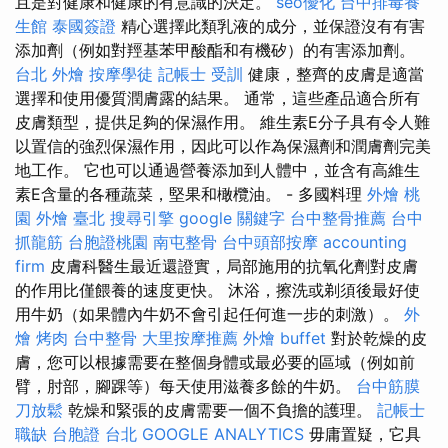
且是對健康和健康的有意識的決定。
seo優化
台中排毒養
生館
泰國簽證
精心選擇此類乳液的成分，並保證沒有有害
添加劑（例如對羥基苯甲酸酯和有機矽）的有害添加劑。
台北 外燴
按摩學徒
記帳士 受訓
健康，整齊的皮膚是適當
選擇和使用優質潤膚露的結果。 通常，這些產品適合所有
皮膚類型，提供足夠的保濕作用。 維生素E分子具有令人難
以置信的強烈保濕作用，因此可以作為保濕劑和潤膚劑完美
地工作。 它也可以通過營養添加到人體中，並含有高維生
素E含量的各種蔬菜，堅果和橄欖油。 - 多國料理
外燴 桃
園
外燴 臺北
搜尋引擎
google 關鍵字
台中整骨推薦
台中
抓龍筋
台胞證桃園
南屯整骨
台中頭部按摩
accounting
firm
皮膚科醫生最近還證實，局部施用的抗氧化劑對皮膚
的作用比僅餵養的速度更快。 沐浴，擦洗或剃須後最好使
用牛奶（如果體內牛奶不會引起任何進一步的刺激）。
外
燴 烤肉
台中整骨
大里按摩推薦
外燴 buffet
對於乾燥的皮
膚，您可以根據需要在整個身體或最必要的區域（例如前
臂，肘部，腳踝等）每天使用滋養多餘的牛奶。
台中筋膜
刀放鬆
乾燥和緊張的皮膚需要一個不負擔的護理。
記帳士
職缺
台胞證 台北
GOOGLE ANALYTICS
毋庸置疑，它具