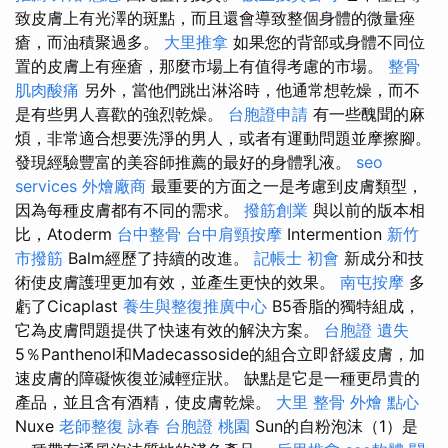
致皮膚上有光澤的斑點，而且還會導致整個身體的微量痤
瘡，而油積聚過多。
大里推拿
如果您的背部或身體不同位
置的皮膚上有痤瘡，那麼市場上有值得考慮的市場。
整骨
肌肉酸痛
另外，當他們跳出淋浴時，他通常想乾燥，而不
是有些男人喜歡的強烈乾燥。
台胞證申請
有一些醜聞的麻
煩，非常適合想要洗淨的男人，或者有運動問題並摩擦腳。
發現經驗豐富的美容師推薦的最好的身體乳液。
seo
services
外燴廠商
最重要的方面之一是考慮到皮膚類型，
因為每種皮膚都有不同的需求。
撥筋創業
與以前的版本相
比，Atoderm
台中整骨
台中肩頸按摩
Intermention
新竹
市撥筋
Balm經歷了持續的改進。
記帳士 初會
新成分和技
術使皮膚護理更加有效，並產生更快的效果。
南屯按摩
多
虧了Cicaplast
養生與整復推廣中心
B5香脂的獨特組成，
它為皮膚問題提供了快速有效的解決方案。
台胞證 遺失
5％Panthenol和Madecassoside的組合立即舒緩皮膚，加
速皮膚的障礙恢復並減輕症狀。 缺點是它是一種更昂貴的
產品，並且含有酒精，使皮膚乾燥。
大里 整骨
外燴 點心
Nuxe
老師整復 詠春
台胞證 桃園
Sun的自粉泡沫（1）是