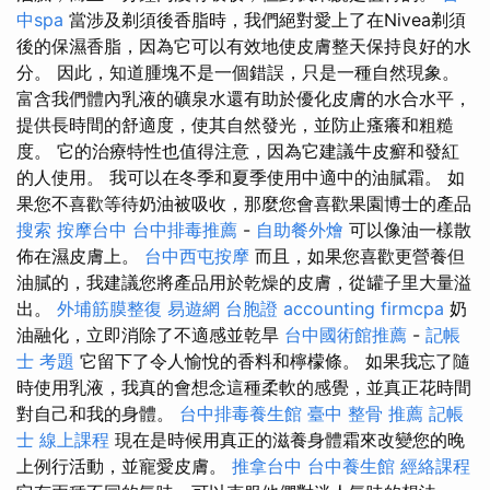
中spa
當涉及剃須後香脂時，我們絕對愛上了在Nivea剃須
後的保濕香脂，因為它可以有效地使皮膚整天保持良好的水
分。 因此，知道腫塊不是一個錯誤，只是一種自然現象。
富含我們體內乳液的礦泉水還有助於優化皮膚的水合水平，
提供長時間的舒適度，使其自然發光，並防止瘙癢和粗糙
度。 它的治療特性也值得注意，因為它建議牛皮癬和發紅
的人使用。 我可以在冬季和夏季使用中適中的油膩霜。 如
果您不喜歡等待奶油被吸收，那麼您會喜歡果園博士的產品
搜索
按摩台中
台中排毒推薦
-
自助餐外燴
可以像油一樣散
佈在濕皮膚上。
台中西屯按摩
而且，如果您喜歡更營養但
油膩的，我建議您將產品用於乾燥的皮膚，從罐子里大量溢
出。
外埔筋膜整復
易遊網 台胞證
accounting firmcpa
奶
油融化，立即消除了不適感並乾旱
台中國術館推薦
-
記帳
士 考題
它留下了令人愉悅的香料和檸檬條。 如果我忘了隨
時使用乳液，我真的會想念這種柔軟的感覺，並真正花時間
對自己和我的身體。
台中排毒養生館
臺中 整骨 推薦
記帳
士 線上課程
現在是時候用真正的滋養身體霜來改變您的晚
上例行活動，並寵愛皮膚。
推拿台中
台中養生館
經絡課程