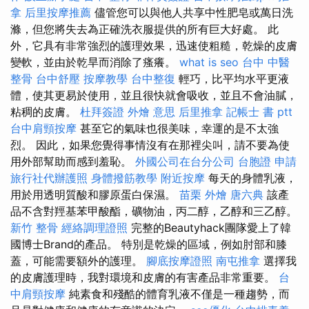
拿
后里按摩推薦
儘管您可以與他人共享中性肥皂或萬日洗
滌，但您將失去為正確洗衣服提供的所有巨大好處。 此
外，它具有非常強烈的護理效果，迅速使粗糙，乾燥的皮膚
變軟，並由於乾旱而消除了瘙癢。
what is seo
台中 中醫
整骨
台中舒壓
按摩教學
台中整復
輕巧，比平均水平更液
體，使其更易於使用，並且很快就會吸收，並且不會油膩，
粘稠的皮膚。
杜拜簽證
外燴 意思
后里推拿
記帳士 書 ptt
台中肩頸按摩
甚至它的氣味也很美味，幸運的是不太強
烈。 因此，如果您覺得事情沒有在那裡尖叫，請不要為使
用外部幫助而感到羞恥。
外國公司在台分公司
台胞證 申請
旅行社代辦護照
身體撥筋教學
附近按摩
每天的身體乳液，
用於用透明質酸和膠原蛋白保濕。
苗栗 外燴
唐六典
該產
品不含對羥基苯甲酸酯，礦物油，丙二醇，乙醇和三乙醇。
新竹 整骨
經絡調理證照
完整的Beautyhack團隊愛上了韓
國博士Brand的產品。 特別是乾燥的區域，例如肘部和膝
蓋，可能需要額外的護理。
腳底按摩證照
南屯推拿
選擇我
的皮膚護理時，我對環境和皮膚的有害產品非常重要。
台
中肩頸按摩
純素食和殘酷的體育乳液不僅是一種趨勢，而