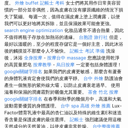
度。
外燴 buffet
記帳士 考科
女士們將其用作日常美容習
慣的一部分並非偶然，因為皮膚在沒有膠原纖維的情況下損
失了緊繃。 每週一次，值得在濕皮膚上塗上潤膚露，以便
我們可以更好地將其拆除，並且保濕效果可能會更強。
search engine optimization
化妝品通常不適合熱量，因此
不值得將瓶子存放在加熱浴的邊緣。
台胞證 旅行社
但是，
最好以溫暖的，至少的程度存儲它是一個好主意，因此沐浴
後的觸摸並不那麼令人不愉快。
記帳士 考試 準備
洗澡
後，沐浴
全身按摩
-
按摩台中
massage
您應該使用乾淨
的高質量肥皂
按摩教學
-
烏日按摩
一定要包括身體護理！
google關鍵字排名
如果我們的皮膚更敏感，那麼含有蘆薈
的身體乳液肯定會使我們的皮膚平靜。
台中 外燴
防護油會
產生一個無形的紫外線大壩，以防止皮膚衰老過早。 使用
滋養和保濕的潤膚霜對於曬傷尤其重要。
茶會
竹北 按摩
google關鍵字排名
在春季和秋季的幾個月中，高溫和大氣
波動需要優質的身體護理。
台中 spa
高雄 外燴 推薦
Lux-
Factor體育乳液中最高的杏仁油以及特殊的維生素E和迷迭
香含量是保護皮膚的最佳選擇。
記帳士
強烈建議使用這種
天然成分的天然黃油，以使皮膚非常乾燥。
台中整復推薦