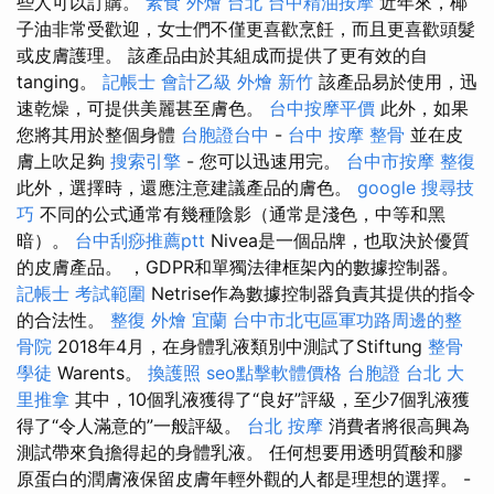
些人可以訂購。
素食 外燴 台北
台中精油按摩
近年來，椰
子油非常受歡迎，女士們不僅更喜歡烹飪，而且更喜歡頭髮
或皮膚護理。 該產品由於其組成而提供了更有效的自
tanging。
記帳士 會計乙級
外燴 新竹
該產品易於使用，迅
速乾燥，可提供美麗甚至膚色。
台中按摩平價
此外，如果
您將其用於整個身體
台胞證台中
-
台中 按摩 整骨
並在皮
膚上吹足夠
搜索引擎
- 您可以迅速用完。
台中市按摩
整復
此外，選擇時，還應注意建議產品的膚色。
google 搜尋技
巧
不同的公式通常有幾種陰影（通常是淺色，中等和黑
暗）。
台中刮痧推薦ptt
Nivea是一個品牌，也取決於優質
的皮膚產品。 ，GDPR和單獨法律框架內的數據控制器。
記帳士 考試範圍
Netrise作為數據控制器負責其提供的指令
的合法性。
整復
外燴 宜蘭
台中市北屯區軍功路周邊的整
骨院
2018年4月，在身體乳液類別中測試了Stiftung
整骨
學徒
Warents。
換護照
seo點擊軟體價格
台胞證 台北
大
里推拿
其中，10個乳液獲得了“良好”評級，至少7個乳液獲
得了“令人滿意的”一般評級。
台北 按摩
消費者將很高興為
測試帶來負擔得起的身體乳液。 任何想要用透明質酸和膠
原蛋白的潤膚液保留皮膚年輕外觀的人都是理想的選擇。 -