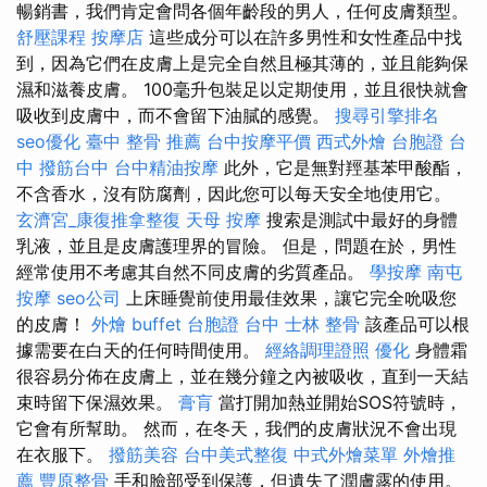
暢銷書，我們肯定會問各個年齡段的男人，任何皮膚類型。
舒壓課程
按摩店
這些成分可以在許多男性和女性產品中找
到，因為它們在皮膚上是完全自然且極其薄的，並且能夠保
濕和滋養皮膚。 100毫升包裝足以定期使用，並且很快就會
吸收到皮膚中，而不會留下油膩的感覺。
搜尋引擎排名
seo優化
臺中 整骨 推薦
台中按摩平價
西式外燴
台胞證 台
中
撥筋台中
台中精油按摩
此外，它是無對羥基苯甲酸酯，
不含香水，沒有防腐劑，因此您可以每天安全地使用它。
玄濟宮_康復推拿整復
天母 按摩
搜索是測試中最好的身體
乳液，並且是皮膚護理界的冒險。 但是，問題在於，男性
經常使用不考慮其自然不同皮膚的劣質產品。
學按摩
南屯
按摩
seo公司
上床睡覺前使用最佳效果，讓它完全吮吸您
的皮膚！
外燴 buffet
台胞證 台中
士林 整骨
該產品可以根
據需要在白天的任何時間使用。
經絡調理證照
優化
身體霜
很容易分佈在皮膚上，並在幾分鐘之內被吸收，直到一天結
束時留下保濕效果。
膏肓
當打開加熱並開始SOS符號時，
它會有所幫助。 然而，在冬天，我們的皮膚狀況不會出現
在衣服下。
撥筋美容
台中美式整復
中式外燴菜單
外燴推
薦
豐原整骨
手和臉部受到保護，但遺失了潤膚露的使用。