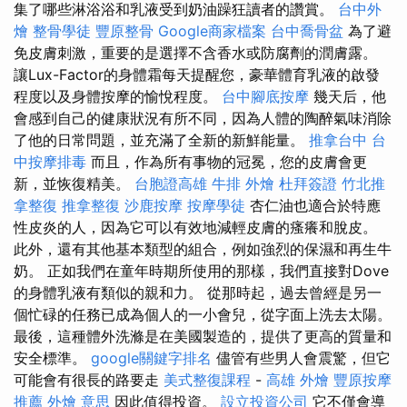
集了哪些淋浴浴和乳液受到奶油躁狂讀者的讚賞。
台中外
燴
整骨學徒
豐原整骨
Google商家檔案
台中喬骨盆
為了避
免皮膚刺激，重要的是選擇不含香水或防腐劑的潤膚露。
讓Lux-Factor的身體霜每天提醒您，豪華體育乳液的啟發
程度以及身體按摩的愉悅程度。
台中腳底按摩
幾天后，他
會感到自己的健康狀況有所不同，因為人體的陶醉氣味消除
了他的日常問題，並充滿了全新的新鮮能量。
推拿台中
台
中按摩排毒
而且，作為所有事物的冠冕，您的皮膚會更
新，並恢復精美。
台胞證高雄
牛排 外燴
杜拜簽證
竹北推
拿整復
推拿整復
沙鹿按摩
按摩學徒
杏仁油也適合於特應
性皮炎的人，因為它可以有效地減輕皮膚的瘙癢和脫皮。
此外，還有其他基本類型的組合，例如強烈的保濕和再生牛
奶。 正如我們在童年時期所使用的那樣，我們直接對Dove
的身體乳液有類似的親和力。 從那時起，過去曾經是另一
個忙碌的任務已成為個人的一小會兒，從字面上洗去太陽。
最後，這種體外洗滌是在美國製造的，提供了更高的質量和
安全標準。
google關鍵字排名
儘管有些男人會震驚，但它
可能會有很長的路要走
美式整復課程
-
高雄 外燴
豐原按摩
推薦
外燴 意思
因此值得投資。
設立投資公司
它不僅會導