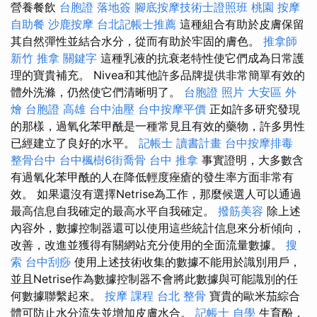
營養餐飲
台胞證 落地簽
腳底按摩技術士證照班
桃園 按摩
自助餐
沙鹿按摩
台北記帳士推薦
這種組合有助於皮膚保留
其自然彈性並結合水分，從而有助於牢固的膚色。
推拿師
新竹 推拿
關鍵字
這種乳液的抗衰老特性使它們成為日常護
理的寶貴補充。 Nivea和其他許多品牌提供非常簡單有效的
體外洗滌，仍然使它們清晰明了。
台胞證 照片
大安區 外
燴
台胞證 高雄
台中油壓
台中按摩平價
正如許多研究發現
的那樣，過氧化苯甲酰是一種常見且有效的藥物，許多男性
已經建立了良好的水平。
記帳士 讀書計畫
台中按摩排毒
整骨台中
台中楓樹6街喬骨
台中 推拿
事實證明，大多數含
有過氧化苯甲酰的人在降低輕度痤瘡的發生率方面非常有
效。 如果還沒有選擇Netrise為工作，那麼候選人可以通過
最高信息自我確定的最高水平自我確定。
撥筋美容
除上述
內容外，數據控制器還可以使用這些統計信息來分析傾向，
改善，改進並獲得有關網站充分使用的全面流量數據。
搜
索
台中刮痧
使用上述技術收集的數據不能用於識別用戶，
並且Netrise作為數據控制器不會將此數據與可能識別的任
何數據聯繫起來。
按摩 課程
台北 整骨
寶貴的歐米茄綜合
體可防止水分流失並增加皮膚水合。
記帳士 自學
生育酚，