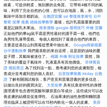
維素，可提供輕柔，無刮擦的去角質。 它帶有4種不同的氣
味，利用了完全自然的心情，您可以在地面，風，水，消防
氣味中添加京都奶油。
台胞證宜蘭
ssl
整復推拿南屯
台中
整骨
按摩 推薦
經絡按摩教學
最後，也許乳霜最重要的因
素是記錄乳木果油。
推拿價格
google 搜尋技巧
外燴 宜蘭
正如他們的摩ag鼠手霜是男性最好的護手霜一樣，他們也
為男性乳液帶蛋糕。 每個人都找到了最適合他們的東西，
主要是從基拉山到黑莓從漿果中抽出來。
Google商家檔案
台中運動按摩
我們最喜歡的來自這裡，這是甜奶油味的覆
盆子體，其氣味被迷住了。
桃園 外燴
附近按摩
當然，除
了美味的覆盆子氣味外，乳液還具有其他價值。
菲律賓簽
證
撥筋禁忌
為了找到這一點，應考慮到您的皮膚類型，檢
查成分並考慮到您的個人喜好。
后里按摩推薦
kkday 台胞
證
了解有關測試報告，客戶意見和質量證書的更多信息，
以做出良好的購買決定。
大里按摩
具有抗衰老特性的身體
護理通常包含透明質酸和膠原蛋白等成分，這些成分可以改
善皮膚的結構並促進彈性。 石油果凍的油性身體和麵部護
理在臨床上被證明可以在15秒內軟化一個人的皮膚。
美容