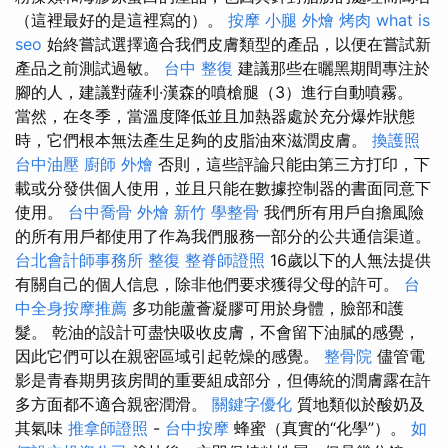
（這裡最好的是這裡寫的）。
按摩 小腿
外燴 烤肉
what is
seo
始終嘗試選擇適合我們皮膚類型的產品，以便在嘗試新
產品之前測試過敏。
台中 整復
建議那些在曬黑期間專注於
腳的人，建議對薩利·漢森的噴槍腿（3）進行自動噴霧。
當然，在冬季，當溫度降低並且加熱器處於充分爆炸狀態
時，它們根本無法產生足夠的皮脂油來滋潤皮膚。
換護照
台中油壓
廚師 外燴
否則，這些評論只能由第三方打印，下
載或分發供個人使用，並且只能在數據控制器的書面同意下
使用。
台中喬骨
外燴 新竹
學整骨
我們所有用戶自擔風險
的所有用戶都使用了作為我們服務一部分的公共通信渠道。
台北會計師事務所
整復
整脊師證照
16歲以下的人無法提供
有關自己的個人信息，除非他們要求獲得父母的許可。
台
中全身按摩推薦
多功能蘆薈凝膠可用於身體，臉部和護
髮。 乾油的設計可盡快吸收皮膚，不會留下油膩的感覺，
因此它們可以在親密區域引起乾燥的感覺。
整骨院
儘管電
影是青春期男孩房間的重要組成部分，但傳統的潤膚露在許
多方面都不適合親密潤滑。
關鍵字優化
質地類似於酸奶及
其氣味
推拿師證照
-
台中按摩
蜂蜜（真實的“化學”）。
如